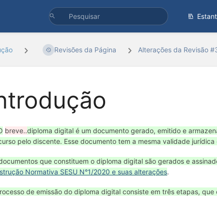
Estan
ução
Revisões da Página
Alterações da Revisão 
ntrodução
O
breve..
diploma digital é um documento gerado, emitido e armazena
curso pelo discente. Esse documento tem a mesma validade jurídica 
documentos que constituem o diploma digital são gerados e assinado
nstrução Normativa SESU N°1/2020 e suas alterações
.
rocesso de emissão do diploma digital consiste em três etapas, que