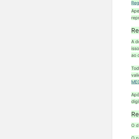
Reg
Ape
rep
Re
A d
iss
ao 
Tod
val
ME
Apó
dig
Re
O d
O p