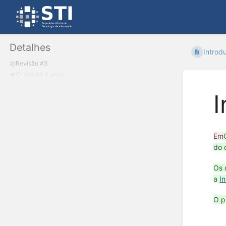
Detalhes
Introd
Revisão #3
Criado há 4 anos
I
Em
do 
Os 
a
I
O p