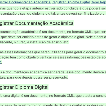
istrar Documentação Acadêmica
Registrar Diploma Digital
Gerar Rep
nas quando a etapa anterior estiver sido concluída é que poderá ser
resentação visual do diploma digital, antes deverá ser finalizado o pr
gistrar Documentação Acadêmica
ocumentação acadêmica é um documento, no formato XML, que servir
o que deve ser emitido antes de gerar o diploma digital. Nele é cont
discente, o curso, a instituição de ensino, etc.
as essas informações que serão utilizadas para gerar o documento 
idação tem como objetivo verificar se essas informações estão de 
C
.
s a documentação acadêmica ser gerada, esse documento deverá ser
itais, para que depois possa ser preservado.
gistrar Diploma Digital
iploma digital é um documento, no formato XML, que atesta a conclusã
rocesso de registro do documento do diploma digital só poderá ser i