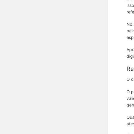
iss
ref
No 
pel
esp
Apó
dig
Re
O d
O p
vál
ger
Qua
ate