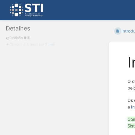
Detalhes
Introd
Revisão #10
Criado
há 4 anos
por
Sumé
I
O d
pel
Os 
a
I
Com
Sis