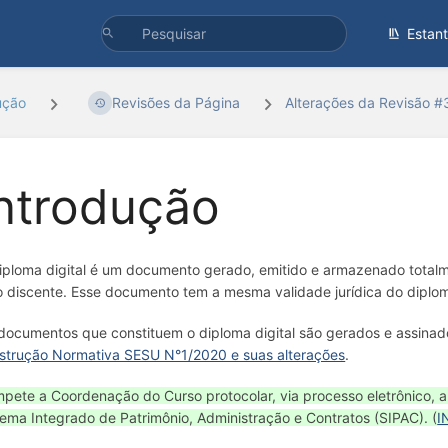
Estan
ução
Revisões da Página
Alterações da Revisão 
ntrodução
iploma digital é um documento gerado, emitido e armazenado totalme
o discente. Esse documento tem a mesma validade jurídica do diplom
documentos que constituem o diploma digital são gerados e assinado
nstrução Normativa SESU N°1/2020 e suas alterações
.
pete a Coordenação do Curso protocolar, via processo eletrônico, a
tema Integrado de Patrimônio, Administração e Contratos (SIPAC). (
I