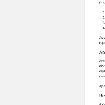
O p
Ape
rep
Ab
Ant
dis
dip
com
Apa
Re
A d