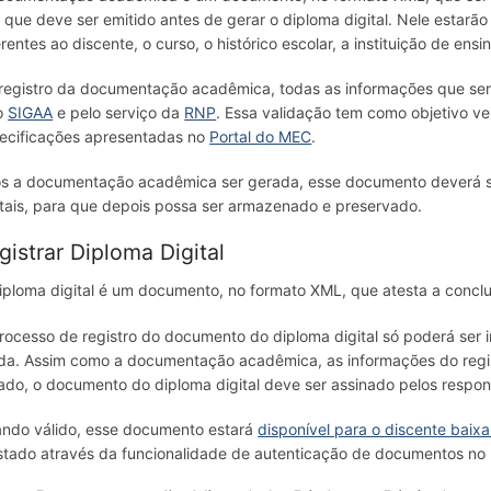
o que deve ser emitido antes de gerar o diploma digital. Nele estarã
erentes ao discente, o curso, o histórico escolar, a instituição de ensin
registro da documentação acadêmica, todas as informações que serã
o
SIGAA
e pelo serviço da
RNP
. Essa validação tem como objetivo ve
ecificações apresentadas no
Portal do MEC
.
s a documentação acadêmica ser gerada, esse documento deverá ser
itais, para que depois possa ser armazenado e preservado.
gistrar Diploma Digital
iploma digital é um documento, no formato XML, que atesta a conclusã
rocesso de registro do documento do diploma digital só poderá ser
ida. Assim como a documentação acadêmica, as informações do regist
ado, o documento do diploma digital deve ser assinado pelos respons
ndo válido, esse documento estará
disponível para o discente baixa
stado através da funcionalidade de autenticação de documentos no 