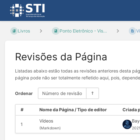
Livros
Ponto Eletrônico - Vis...
V
Revisões da Página
Listadas abaixo estão todas as revisões anteriores desta pá
página pode não ser totalmente refletido aqui, pois, depen
Ordenar
Número de revisão
#
Nome da Página / Tipo de editor
Criada p
Vídeos
Bay
1
(
Markdown)
202