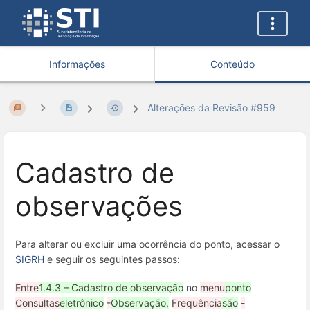
Informações
Conteúdo
Alterações da Revisão #959
Cadastro de
observações
Para alterar ou excluir uma ocorrência do ponto, acessar o
SIGRH
e seguir os seguintes passos:
Entre
1.4.3 – Cadastro de observação
no
menu
ponto
Consultas
eletrônico
-
Observação,
Frequência
são
-