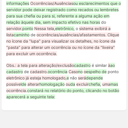
informações
Ocorrências/Ausências
ou esclarecimentos que o
servidor pode deixar registrado como recados ou lembretes
para sua chefia ou para si, referente a alguma ação em
relação àquele dia, sem impacto efetivo nas horas
do
servidor.
ponto
Nessa tela,
eletrônico,
o
sistema exibirá a
lista
caminho
de
ocorrências/ausências/afastamentos. Clique
no ícone da "lupa" para visualizar os detalhes, no ícone da
"pasta" para alterar um ocorrência ou no ícone da "lixeira"
para excluir um ocorrência.
Obs.: a tela para alteração/exclusão
cadastro
é similar
à
ao
cadastro
de
cadastro.
ocorrência
Caso
no
o
espelho de
ponto
eletrônico já esteja homologado,
e
não
será
depende
possível
de
alterar
homologação
ou
da
excluir
chefia,
uma
mas
ocorrência.
constará no relatório do ponto, clicando no botão
aparecerá a seguinte tela: