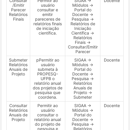
Consultar
Permitir ao
SIGAA →
Docente
/Emitir
usuário
Módulos →
Parecer
consultar e
Portal do
Relatórios
emitir
Docente →
Finais
pareceres de
Pesquisa →
relatórios finais
Relatórios de
de iniciação
Iniciação
científica.
Científica →
Relatórios
Finais →
Consultar/Emitir
Parecer
Submeter
pPermitir ao
SIGAA →
Docente
Relatórios
usuário
Módulos →
Anuais de
submeta à
Portal do
Projeto
PROPESQ-
Docente →
UFPB o
Pesquisa →
relatório anual
Relatórios
dos projetos de
Anuais de
pesquisa que
Projeto →
coordena.
Submeter
Consultar
Permitir ao
SIGAA →
Docente
Relatórios
usuário
Módulos →
Anuais de
consultar o
Portal do
Projeto
relatório anual
Docente →
do projeto de
Pesquisa →
pesquisa e
Relatórios