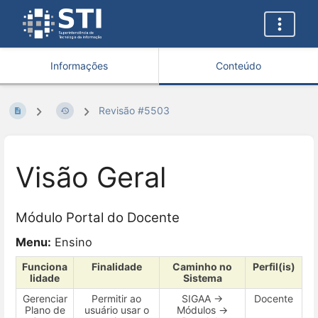
Informações
Conteúdo
Revisão #5503
Visão Geral
Módulo Portal do Docente
Menu:
Ensino
Funciona
Finalidade
Caminho no
Perfil(is)
lidade
Sistema
Gerenciar
Permitir ao
SIGAA →
Docente
Plano de
usuário usar o
Módulos →