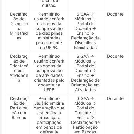
fórum de
cursos.
Declaraç
Permitir ao
SIGAA →
Docente
ão de
usuário conferir
Módulos →
Disciplina
os dados da
Portal do
s
comprovação
Docente →
Ministrad
de disciplinas
Ensino →
as
ministradas
Declaração de
pelo docente
Disciplinas
na UFPB.
Ministradas
Declaraç
Permitir ao
SIGAA →
Docente
ão de
usuário conferir
Módulos →
Orientaçã
os dados da
Portal do
o em
comprovação
Docente →
Atividade
de atividades
Ensino →
s
orientadas pelo
Declaração de
docente na
Orientação em
UFPB
Atividades
Declaraç
Permitir ao
SIGAA →
Docente
ão de
usuário emitir a
Módulos →
Participa
declaração que
Portal do
ção em
especifica a
Docente →
Bancas
presença e
Ensino →
participação
Declaração de
em banca de
Participação
defesa já
em Bancas