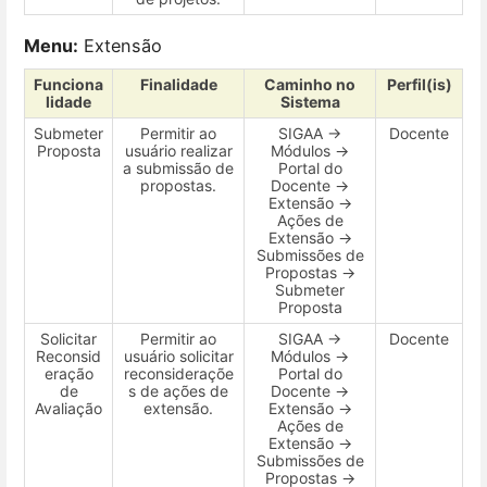
Menu:
Extensão
Funciona
Finalidade
Caminho no
Perfil(is)
lidade
Sistema
Submeter
Permitir ao
SIGAA →
Docente
Proposta
usuário realizar
Módulos →
a submissão de
Portal do
propostas.
Docente →
Extensão →
Ações de
Extensão →
Submissões de
Propostas →
Submeter
Proposta
Solicitar
Permitir ao
SIGAA →
Docente
Reconsid
usuário solicitar
Módulos →
eração
reconsideraçõe
Portal do
de
s de ações de
Docente →
Avaliação
extensão.
Extensão →
Ações de
Extensão →
Submissões de
Propostas →