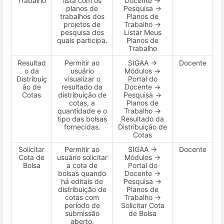
Trabalho
lista com os
Docente →
planos de
Pesquisa →
trabalhos dos
Planos de
projetos de
Trabalho →
pesquisa dos
Listar Meus
quais participa.
Planos de
Trabalho
Resultad
Permitir ao
SIGAA →
Docente
o da
usuário
Módulos →
Distribuiç
visualizar o
Portal do
ão de
resultado da
Docente →
Cotas
distribuição de
Pesquisa →
cotas, a
Planos de
quantidade e o
Trabalho →
tipo das bolsas
Resultado da
fornecidas.
Distribuição de
Cotas
Solicitar
Permitir ao
SIGAA →
Docente
Cota de
usuário solicitar
Módulos →
Bolsa
a cota de
Portal do
bolsas quando
Docente →
há editais de
Pesquisa →
distribuição de
Planos de
cotas com
Trabalho →
período de
Solicitar Cota
submissão
de Bolsa
aberto.