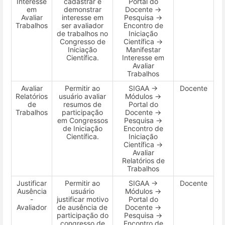
Interesse
cadastrar e
Portal do
em
demonstrar
Docente →
Avaliar
interesse em
Pesquisa →
Trabalhos
ser avaliador
Encontro de
de trabalhos no
Iniciação
Congresso de
Científica →
Iniciação
Manifestar
Científica.
Interesse em
Avaliar
Trabalhos
Avaliar
Permitir ao
SIGAA →
Docente
Relatórios
usuário avaliar
Módulos →
de
resumos de
Portal do
Trabalhos
participação
Docente →
em Congressos
Pesquisa →
de Iniciação
Encontro de
Científica.
Iniciação
Científica →
Avaliar
Relatórios de
Trabalhos
Justificar
Permitir ao
SIGAA →
Docente
Ausência
usuário
Módulos →
-
justificar motivo
Portal do
Avaliador
de ausência de
Docente →
participação do
Pesquisa →
congresso de
Encontro de