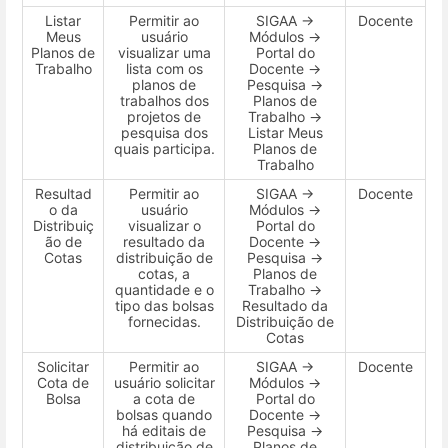
Listar
Permitir ao
SIGAA →
Docente
Meus
usuário
Módulos →
Planos de
visualizar uma
Portal do
Trabalho
lista com os
Docente →
planos de
Pesquisa →
trabalhos dos
Planos de
projetos de
Trabalho →
pesquisa dos
Listar Meus
quais participa.
Planos de
Trabalho
Resultad
Permitir ao
SIGAA →
Docente
o da
usuário
Módulos →
Distribuiç
visualizar o
Portal do
ão de
resultado da
Docente →
Cotas
distribuição de
Pesquisa →
cotas, a
Planos de
quantidade e o
Trabalho →
tipo das bolsas
Resultado da
fornecidas.
Distribuição de
Cotas
Solicitar
Permitir ao
SIGAA →
Docente
Cota de
usuário solicitar
Módulos →
Bolsa
a cota de
Portal do
bolsas quando
Docente →
há editais de
Pesquisa →
distribuição de
Planos de