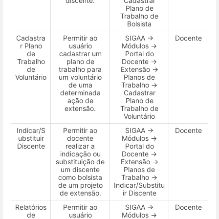
discente.
Cadastrar
Plano de
Trabalho de
Bolsista
Cadastra
Permitir ao
SIGAA →
Docente
r Plano
usuário
Módulos →
de
cadastrar um
Portal do
Trabalho
plano de
Docente →
de
trabalho para
Extensão →
Voluntário
um voluntário
Planos de
de uma
Trabalho →
determinada
Cadastrar
ação de
Plano de
extensão.
Trabalho de
Voluntário
Indicar/S
Permitir ao
SIGAA →
Docente
ubstituir
docente
Módulos →
Discente
realizar a
Portal do
indicação ou
Docente →
substituição de
Extensão →
um discente
Planos de
como bolsista
Trabalho →
de um projeto
Indicar/Substitu
de extensão.
ir Discente
Relatórios
Permitir ao
SIGAA →
Docente
de
usuário
Módulos →