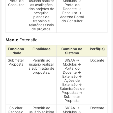
Portal do
usuário realizar
Módulos →
Consultor
as avaliações
Portal do
dos projetos de
Docente →
pesquisa,
Pesquisa →
planos de
Acessar Portal
trabalho e
do Consultor
relatórios finais
de projetos.
Menu:
Extensão
Funciona
Finalidade
Caminho no
Perfil(is)
lidade
Sistema
Submeter
Permitir ao
SIGAA →
Docente
Proposta
usuário realizar
Módulos →
a submissão de
Portal do
propostas.
Docente →
Extensão →
Ações de
Extensão →
Submissões de
Propostas →
Submeter
Proposta
Solicitar
Permitir ao
SIGAA →
Docente
Reconsid
usuário solicitar
Módulos →