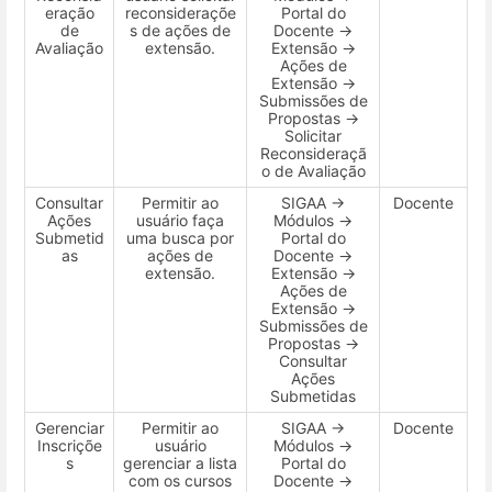
eração
reconsideraçõe
Portal do
de
s de ações de
Docente →
Avaliação
extensão.
Extensão →
Ações de
Extensão →
Submissões de
Propostas →
Solicitar
Reconsideraçã
o de Avaliação
Consultar
Permitir ao
SIGAA →
Docente
Ações
usuário faça
Módulos →
Submetid
uma busca por
Portal do
as
ações de
Docente →
extensão.
Extensão →
Ações de
Extensão →
Submissões de
Propostas →
Consultar
Ações
Submetidas
Gerenciar
Permitir ao
SIGAA →
Docente
Inscriçõe
usuário
Módulos →
s
gerenciar a lista
Portal do
com os cursos
Docente →