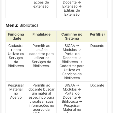
ações de
Docente →
extensão.
Extensão →
Editais de
Extensão
Menu:
Biblioteca
Funciona
Finalidade
Caminho no
Perfil(is)
lidade
Sistema
Cadastra
Permitir ao
SIGAA →
Docente
r para
usuário
Módulos →
Utilizar os
cadastrar para
Portal do
Serviços
utilizar os
Docente →
da
Serviços da
Biblioteca →
Biblioteca
Biblioteca.
Cadastrar para
Utilizar os
Serviços da
Biblioteca
Pesquisar
Permitir ao
SIGAA →
Docente
Material
docente buscar
Módulos →
no
um material
Portal do
Acervo
específico para
Docente →
visualizar suas
Biblioteca →
informações no
Pesquisar
acervo da
Material no