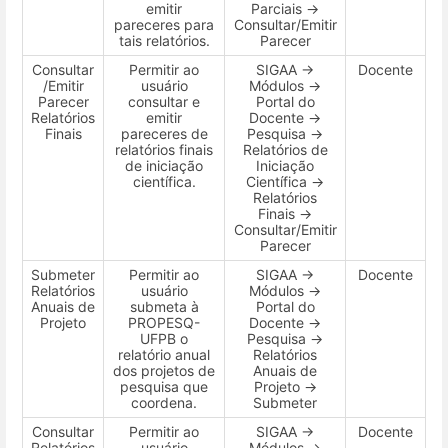
emitir
Parciais →
pareceres para
Consultar/Emitir
tais relatórios.
Parecer
Consultar
Permitir ao
SIGAA →
Docente
/Emitir
usuário
Módulos →
Parecer
consultar e
Portal do
Relatórios
emitir
Docente →
Finais
pareceres de
Pesquisa →
relatórios finais
Relatórios de
de iniciação
Iniciação
científica.
Científica →
Relatórios
Finais →
Consultar/Emitir
Parecer
Submeter
Permitir ao
SIGAA →
Docente
Relatórios
usuário
Módulos →
Anuais de
submeta à
Portal do
Projeto
PROPESQ-
Docente →
UFPB o
Pesquisa →
relatório anual
Relatórios
dos projetos de
Anuais de
pesquisa que
Projeto →
coordena.
Submeter
Consultar
Permitir ao
SIGAA →
Docente
Relatórios
usuário
Módulos →