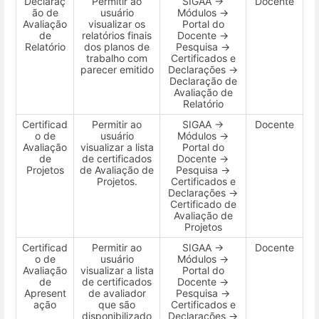
Declaraç
Permitir ao
SIGAA →
Docente
ão de
usuário
Módulos →
Avaliação
visualizar os
Portal do
de
relatórios finais
Docente →
Relatório
dos planos de
Pesquisa →
trabalho com
Certificados e
parecer emitido
Declarações →
Declaração de
Avaliação de
Relatório
Certificad
Permitir ao
SIGAA →
Docente
o de
usuário
Módulos →
Avaliação
visualizar a lista
Portal do
de
de certificados
Docente →
Projetos
de Avaliação de
Pesquisa →
Projetos.
Certificados e
Declarações →
Certificado de
Avaliação de
Projetos
Certificad
Permitir ao
SIGAA →
Docente
o de
usuário
Módulos →
Avaliação
visualizar a lista
Portal do
de
de certificados
Docente →
Apresent
de avaliador
Pesquisa →
ação
que são
Certificados e
disponibilizado
Declarações →