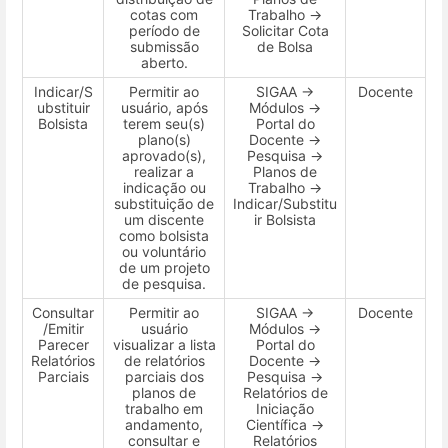
cotas com
Trabalho →
período de
Solicitar Cota
submissão
de Bolsa
aberto.
Indicar/S
Permitir ao
SIGAA →
Docente
ubstituir
usuário, após
Módulos →
Bolsista
terem seu(s)
Portal do
plano(s)
Docente →
aprovado(s),
Pesquisa →
realizar a
Planos de
indicação ou
Trabalho →
substituição de
Indicar/Substitu
um discente
ir Bolsista
como bolsista
ou voluntário
de um projeto
de pesquisa.
Consultar
Permitir ao
SIGAA →
Docente
/Emitir
usuário
Módulos →
Parecer
visualizar a lista
Portal do
Relatórios
de relatórios
Docente →
Parciais
parciais dos
Pesquisa →
planos de
Relatórios de
trabalho em
Iniciação
andamento,
Científica →
consultar e
Relatórios