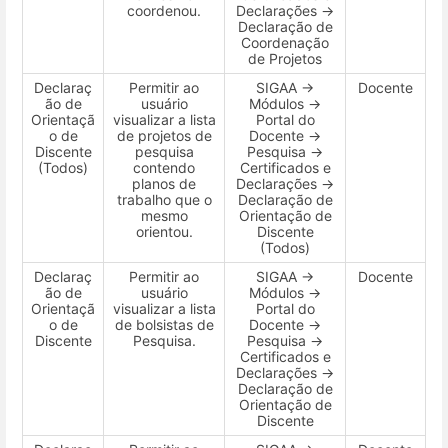
coordenou.
Declarações →
Declaração de
Coordenação
de Projetos
Declaraç
Permitir ao
SIGAA →
Docente
ão de
usuário
Módulos →
Orientaçã
visualizar a lista
Portal do
o de
de projetos de
Docente →
Discente
pesquisa
Pesquisa →
(Todos)
contendo
Certificados e
planos de
Declarações →
trabalho que o
Declaração de
mesmo
Orientação de
orientou.
Discente
(Todos)
Declaraç
Permitir ao
SIGAA →
Docente
ão de
usuário
Módulos →
Orientaçã
visualizar a lista
Portal do
o de
de bolsistas de
Docente →
Discente
Pesquisa.
Pesquisa →
Certificados e
Declarações →
Declaração de
Orientação de
Discente