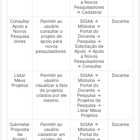
a Novos
Pesquisadores
→ Cadastrar
Consultar
Permitir ao
SIGAA →
Docente
Apoio a
usuário
Módulos →
Novos
consultar o
Portal do
Pesquisa
projeto de
Docente →
dores
apoio para
Pesquisa →
novos
Solicitação de
pesquisadores.
Apoio → Apoio
a Novos
Pesquisadores
→ Consultar
Listar
Permitir ao
SIGAA →
Docente
Meus
usuário
Módulos →
Projetos
visualizar a lista
Portal do
de projetos
Docente →
criados por ele
Pesquisa →
mesmo.
Projetos de
Pesquisa →
Listar Meus
Projetos
Submeter
Permitir ao
SIGAA →
Docente
Proposta
usuário
Módulos →
de
cadastrar um
Portal do
Projeto
projeto de
Docente →