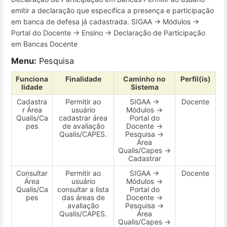
emitir a declaração que especifica a presença e participação
em banca de defesa já cadastrada. SIGAA → Módulos →
Portal do Docente → Ensino → Declaração de Participação
em Bancas Docente
Menu:
Pesquisa
Funciona
Finalidade
Caminho no
Perfil(is)
lidade
Sistema
Cadastra
Permitir ao
SIGAA →
Docente
r Área
usuário
Módulos →
Qualis/Ca
cadastrar área
Portal do
pes
de avaliação
Docente →
Qualis/CAPES.
Pesquisa →
Área
Qualis/Capes →
Cadastrar
Consultar
Permitir ao
SIGAA →
Docente
Área
usuário
Módulos →
Qualis/Ca
consultar a lista
Portal do
pes
das áreas de
Docente →
avaliação
Pesquisa →
Qualis/CAPES.
Área
Qualis/Capes →