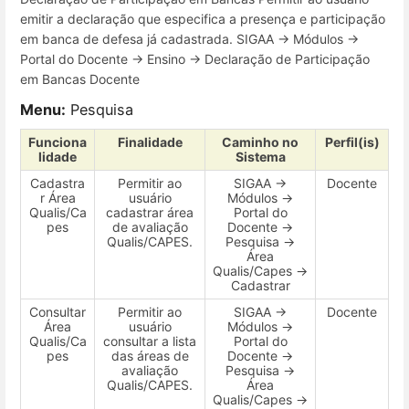
emitir a declaração que especifica a presença e participação
em banca de defesa já cadastrada. SIGAA → Módulos →
Portal do Docente → Ensino → Declaração de Participação
em Bancas Docente
Menu:
Pesquisa
Funciona
Finalidade
Caminho no
Perfil(is)
lidade
Sistema
Cadastra
Permitir ao
SIGAA →
Docente
r Área
usuário
Módulos →
Qualis/Ca
cadastrar área
Portal do
pes
de avaliação
Docente →
Qualis/CAPES.
Pesquisa →
Área
Qualis/Capes →
Cadastrar
Consultar
Permitir ao
SIGAA →
Docente
Área
usuário
Módulos →
Qualis/Ca
consultar a lista
Portal do
pes
das áreas de
Docente →
avaliação
Pesquisa →
Qualis/CAPES.
Área
Qualis/Capes →