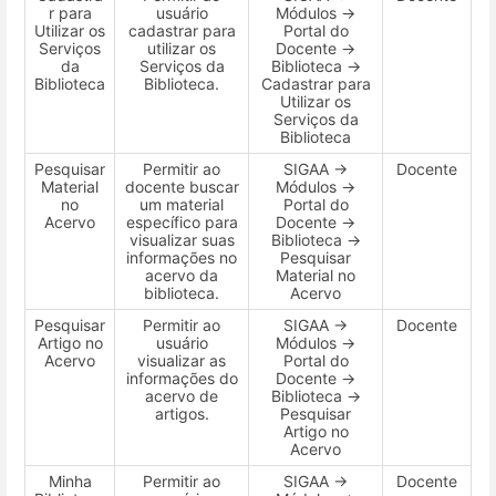
r para
usuário
Módulos →
Utilizar os
cadastrar para
Portal do
Serviços
utilizar os
Docente →
da
Serviços da
Biblioteca →
Biblioteca
Biblioteca.
Cadastrar para
Utilizar os
Serviços da
Biblioteca
Pesquisar
Permitir ao
SIGAA →
Docente
Material
docente buscar
Módulos →
no
um material
Portal do
Acervo
específico para
Docente →
visualizar suas
Biblioteca →
informações no
Pesquisar
acervo da
Material no
biblioteca.
Acervo
Pesquisar
Permitir ao
SIGAA →
Docente
Artigo no
usuário
Módulos →
Acervo
visualizar as
Portal do
informações do
Docente →
acervo de
Biblioteca →
artigos.
Pesquisar
Artigo no
Acervo
Minha
Permitir ao
SIGAA →
Docente