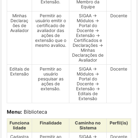
Extensão.
Membro da
Equipe
Minhas
Permitir ao
SIGAA →
Docente
Declaraç
usuário emitir o
Módulos →
ões de
certificado de
Portal do
Avaliador
avaliador das
Docente →
ações de
Extensão →
extensão que o
Certificados e
mesmo avaliou.
Declarações →
Minhas
Declarações de
Avaliador
Editais de
Permitir ao
SIGAA →
Docente
Extensão
usuário
Módulos →
pesquisar as
Portal do
ações de
Docente →
extensão.
Extensão →
Editais de
Extensão
Menu:
Biblioteca
Funciona
Finalidade
Caminho no
Perfil(is)
lidade
Sistema
Cadastra
Permitir ao
SIGAA →
Docente