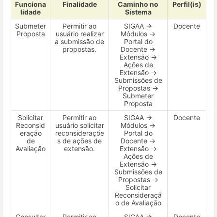
Funciona
Finalidade
Caminho no
Perfil(is)
lidade
Sistema
Submeter
Permitir ao
SIGAA →
Docente
Proposta
usuário realizar
Módulos →
a submissão de
Portal do
propostas.
Docente →
Extensão →
Ações de
Extensão →
Submissões de
Propostas →
Submeter
Proposta
Solicitar
Permitir ao
SIGAA →
Docente
Reconsid
usuário solicitar
Módulos →
eração
reconsideraçõe
Portal do
de
s de ações de
Docente →
Avaliação
extensão.
Extensão →
Ações de
Extensão →
Submissões de
Propostas →
Solicitar
Reconsideraçã
o de Avaliação
Consultar
Permitir ao
SIGAA →
Docente