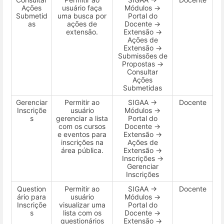
Ações
usuário faça
Módulos →
Submetid
uma busca por
Portal do
as
ações de
Docente →
extensão.
Extensão →
Ações de
Extensão →
Submissões de
Propostas →
Consultar
Ações
Submetidas
Gerenciar
Permitir ao
SIGAA →
Docente
Inscriçõe
usuário
Módulos →
s
gerenciar a lista
Portal do
com os cursos
Docente →
e eventos para
Extensão →
inscrições na
Ações de
área pública.
Extensão →
Inscrições →
Gerenciar
Inscrições
Question
Permitir ao
SIGAA →
Docente
ário para
usuário
Módulos →
Inscriçõe
visualizar uma
Portal do
s
lista com os
Docente →
questionários
Extensão →