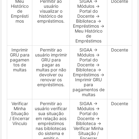
Meu
Permitir ao
SIGAA →
Docente
Histórico
usuário
Módulos →
de
visualizar o
Portal do
Emprésti
histórico de
Docente →
mos
empréstimos.
Biblioteca →
Empréstimos →
Meu Histórico
de
Empréstimos
Imprimir
Permitir ao
SIGAA →
Docente
GRU para
usuário imprimir
Módulos →
pagamen
GRU para
Portal do
tos de
pagar as
Docente →
multas
multas por não
Biblioteca →
devolver ou
Empréstimos →
renovar os
Imprimir GRU
empréstimos.
para
pagamentos de
multas
Verificar
Permitir ao
SIGAA →
Docente
Minha
usuário verificar
Módulos →
Situação
sua situação
Portal do
/ Encerrar
em relação aos
Docente →
Vínculo
empréstimos
Biblioteca →
nas bibliotecas
Verificar Minha
do sistema e
Situação /
emitir o
Encerrar