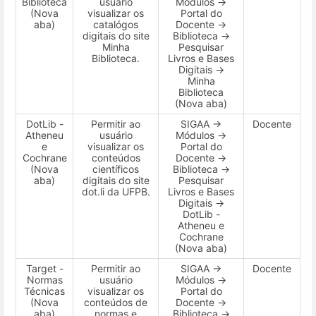
Biblioteca
usuário
Módulos →
(Nova
visualizar os
Portal do
aba)
catalógos
Docente →
digitais do site
Biblioteca →
Minha
Pesquisar
Biblioteca.
Livros e Bases
Digitais →
Minha
Biblioteca
(Nova aba)
DotLib -
Permitir ao
SIGAA →
Docente
Atheneu
usuário
Módulos →
e
visualizar os
Portal do
Cochrane
conteúdos
Docente →
(Nova
científicos
Biblioteca →
aba)
digitais do site
Pesquisar
dot.li da UFPB.
Livros e Bases
Digitais →
DotLib -
Atheneu e
Cochrane
(Nova aba)
Target -
Permitir ao
SIGAA →
Docente
Normas
usuário
Módulos →
Técnicas
visualizar os
Portal do
(Nova
conteúdos de
Docente →
aba)
normas e
Biblioteca →