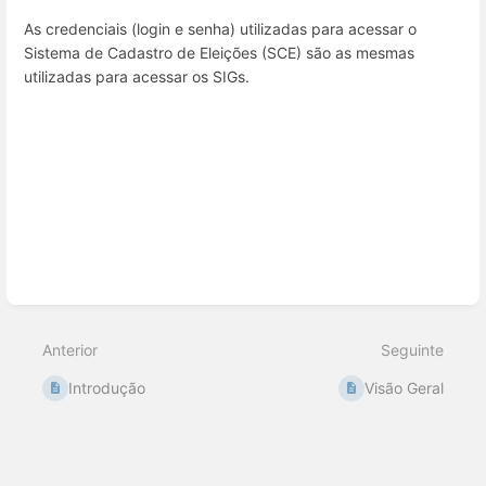
As credenciais (login e senha) utilizadas para acessar o
Sistema de Cadastro de Eleições (SCE) são as mesmas
utilizadas para acessar os SIGs.
Entrar
em
modo
de
seleção
de
seção
Anterior
Seguinte
Introdução
Visão Geral