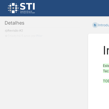
Detalhes
Introd
Revisão #2
Criado
há 5 anos
por
Pilar
I
Est
Tec
TOD