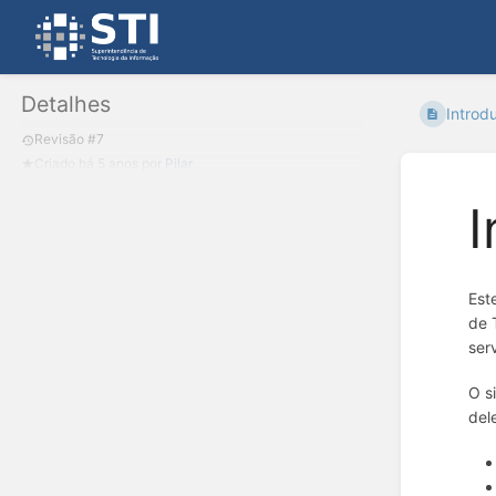
Detalhes
Introd
Revisão #7
Criado
há 5 anos
por
Pilar
I
Est
de 
ser
O s
del