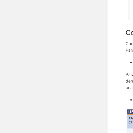
Co
Coo
Par
Par
dem
cri