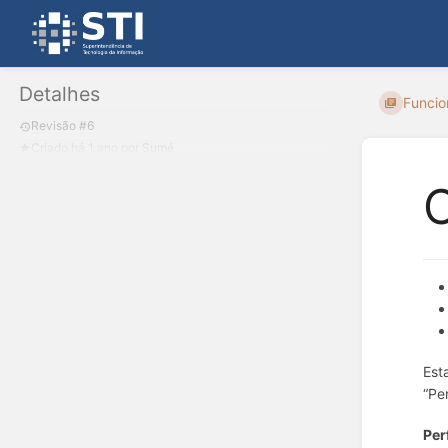
Detalhes
Funcio
Revisão #6
Criado
há 1 ano
por
Sumé
C
Est
“Pe
Per