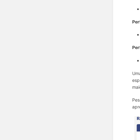
Per
Per
Uma
esp
mai
Pes
apr