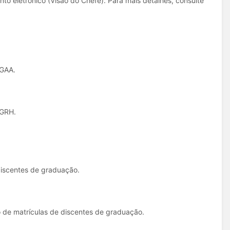
nto eletrônico (Visão do Chefe). Para mais detalhes, consulte
IGAA.
IGRH.
discentes de graduação.
o de matrículas de discentes de graduação.