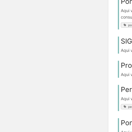
Pon
Aqui 
consu
po
SI
Aqui 
Pro
Aqui 
Per
Aqui 
per
Pon