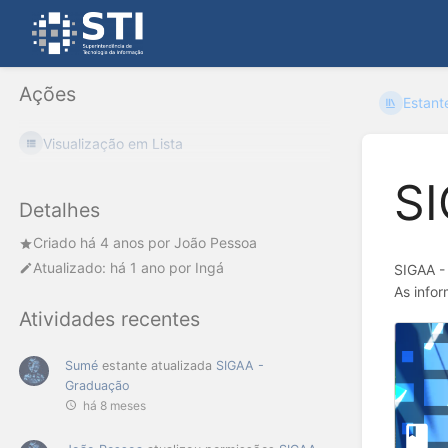
Ações
Estant
Visualização em Lista
SI
Detalhes
Criado
há 4 anos
por
João Pessoa
Atualizado:
há 1 ano
por
Ingá
SIGAA -
As info
Atividades recentes
Sumé
estante atualizada
SIGAA -
Graduação
há 8 meses