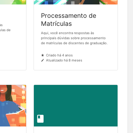
Processamento de
Matrículas
às
ulas de
Aqui, você encontra respostas às
principais dúvidas sobre processamento
de matrículas de discentes de graduação.
Criado há 4 anos
Atualizado há 8 meses