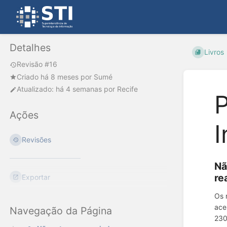
Detalhes
Livros
Revisão #16
Criado
há 8 meses
por
Sumé
Atualizado:
há 4 semanas
por
Recife
P
Ações
I
Revisões
Nã
re
Exportar
Os 
ace
Navegação da Página
230