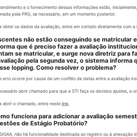
tendimento e o fornecimento dessas informações estão, inicialmente
onada pela PRG, se necessário, em um momento posterior.
a obter os dados da avaliação, entre em contato diretamente com a
scentes não estão conseguindo se matricular e
forma que é preciso fazer a avaliação institucio
ntam se matricular, e surge nova diretriz para 
avaliação pela segunda vez, o sistema informa que
sse lopping. Como resolver o problema?
e erro ocorre por causa de um conflito de datas entre a avaliação inst
ecessário abrir chamado para que a STI faça os devidos ajustes, e o
a abrir o chamado, entre neste
link
.
mo funciona para adicionar a avaliação semest
estões de Estágio Probatório?
SIGAA, não há funcionalidade destinada ao registro ou à anexação d