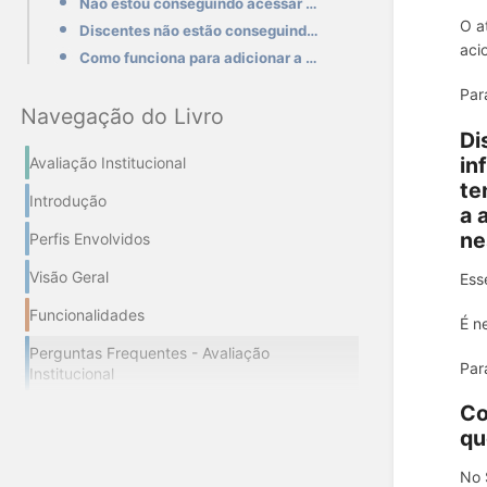
Não estou conseguindo acessar os resultados da avaliação de desempenho docente realizada pelos disce
O a
Discentes não estão conseguindo se matricular em uma disciplina, pois o sistema informa que é precis
aci
Como funciona para adicionar a avaliação semestral dos discentes no SIGAA para questões de Estágio P
Par
Navegação do Livro
Di
in
Avaliação Institucional
te
Introdução
a 
ne
Perfis Envolvidos
Visão Geral
Ess
Funcionalidades
É n
Perguntas Frequentes - Avaliação
Par
Institucional
Co
qu
No 