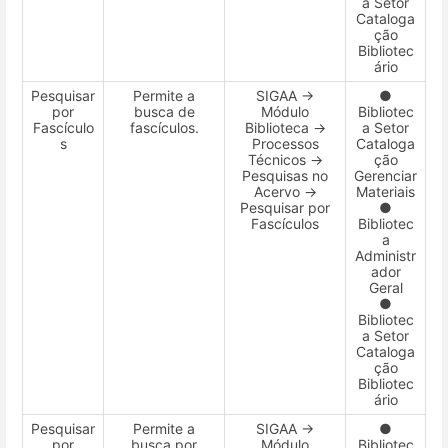
a Setor
Cataloga
ção
Bibliotec
ário
Pesquisar
Permite a
SIGAA →
●
por
busca de
Módulo
Bibliotec
Fascículo
fascículos.
Biblioteca →
a Setor
s
Processos
Cataloga
Técnicos →
ção
Pesquisas no
Gerenciar
Acervo →
Materiais
Pesquisar por
●
Fascículos
Bibliotec
a
Administr
ador
Geral
●
Bibliotec
a Setor
Cataloga
ção
Bibliotec
ário
Pesquisar
Permite a
SIGAA →
●
por
busca por
Módulo
Bibliotec