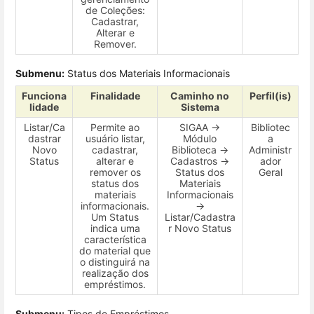
de Coleções:
Cadastrar,
Alterar e
Remover.
Submenu:
Status dos Materiais Informacionais
Funciona
Finalidade
Caminho no
Perfil(is)
lidade
Sistema
Listar/Ca
Permite ao
SIGAA →
Bibliotec
dastrar
usuário listar,
Módulo
a
Novo
cadastrar,
Biblioteca →
Administr
Status
alterar e
Cadastros →
ador
remover os
Status dos
Geral
status dos
Materiais
materiais
Informacionais
informacionais.
→
Um Status
Listar/Cadastra
indica uma
r Novo Status
característica
do material que
o distinguirá na
realização dos
empréstimos.
Submenu:
Tipos de Empréstimos