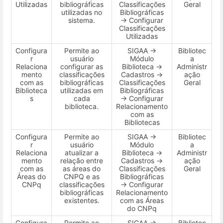
Utilizadas
bibliográficas
Classificações
Geral
utilizadas no
Bibliográficas
sistema.
→ Configurar
Classificações
Utilizadas
Configura
Permite ao
SIGAA →
Bibliotec
r
usuário
Módulo
a
Relaciona
configurar as
Biblioteca →
Administr
mento
classificações
Cadastros →
ação
com as
bibliográficas
Classificações
Geral
Biblioteca
utilizadas em
Bibliográficas
s
cada
→ Configurar
biblioteca.
Relacionamento
com as
Bibliotecas
Configura
Permite ao
SIGAA →
Bibliotec
r
usuário
Módulo
a
Relaciona
atualizar a
Biblioteca →
Administr
mento
relação entre
Cadastros →
ação
com as
as áreas do
Classificações
Geral
Áreas do
CNPQ e as
Bibliográficas
CNPq
classificações
→ Configurar
bibliográficas
Relacionamento
existentes.
com as Áreas
do CNPq
Configura
Permite ao
SIGAA →
Bibliotec