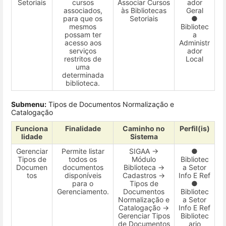
Setoriais
cursos
Associar Cursos
ador
associados,
às Bibliotecas
Geral
para que os
Setoriais
●
mesmos
Bibliotec
possam ter
a
acesso aos
Administr
serviços
ador
restritos de
Local
uma
determinada
biblioteca.
Submenu:
Tipos de Documentos Normalização e
Catalogação
Funciona
Finalidade
Caminho no
Perfil(is)
lidade
Sistema
Gerenciar
Permite listar
SIGAA →
●
Tipos de
todos os
Módulo
Bibliotec
Documen
documentos
Biblioteca →
a Setor
tos
disponíveis
Cadastros →
Info E Ref
para o
Tipos de
●
Gerenciamento.
Documentos
Bibliotec
Normalização e
a Setor
Catalogação →
Info E Ref
Gerenciar Tipos
Bibliotec
de Documentos
ario