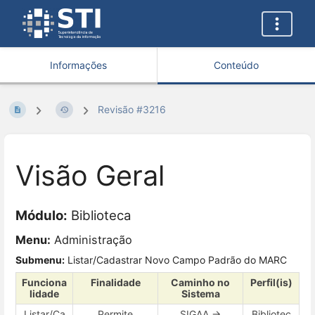
Informações
Conteúdo
Revisão #3216
Visão Geral
Módulo:
Biblioteca
Menu:
Administração
Submenu:
Listar/Cadastrar Novo Campo Padrão do MARC
Funciona
Finalidade
Caminho no
Perfil(is)
lidade
Sistema
Listar/Ca
Permite
SIGAA →
Bibliotec