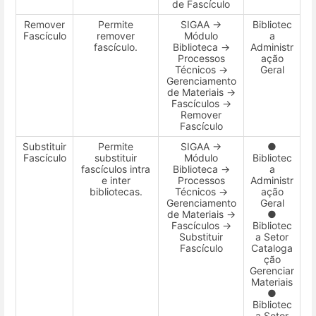
de Fascículo
Remover
Permite
SIGAA →
Bibliotec
Fascículo
remover
Módulo
a
fascículo.
Biblioteca →
Administr
Processos
ação
Técnicos →
Geral
Gerenciamento
de Materiais →
Fascículos →
Remover
Fascículo
Substituir
Permite
SIGAA →
●
Fascículo
substituir
Módulo
Bibliotec
fascículos intra
Biblioteca →
a
e inter
Processos
Administr
bibliotecas.
Técnicos →
ação
Gerenciamento
Geral
de Materiais →
●
Fascículos →
Bibliotec
Substituir
a Setor
Fascículo
Cataloga
ção
Gerenciar
Materiais
●
Bibliotec
a Setor