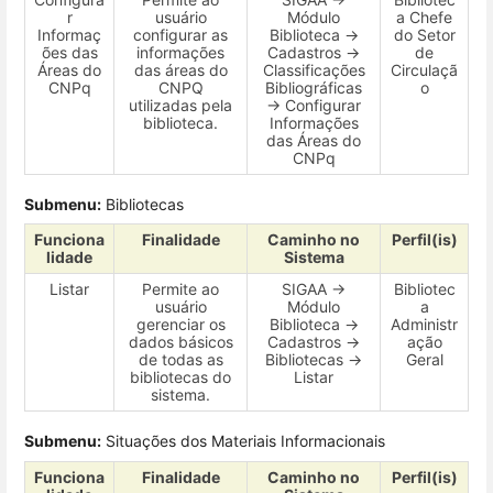
r
usuário
Módulo
a Chefe
Informaç
configurar as
Biblioteca →
do Setor
ões das
informações
Cadastros →
de
Áreas do
das áreas do
Classificações
Circulaçã
CNPq
CNPQ
Bibliográficas
o
utilizadas pela
→ Configurar
biblioteca.
Informações
das Áreas do
CNPq
Submenu:
Bibliotecas
Funciona
Finalidade
Caminho no
Perfil(is)
lidade
Sistema
Listar
Permite ao
SIGAA →
Bibliotec
usuário
Módulo
a
gerenciar os
Biblioteca →
Administr
dados básicos
Cadastros →
ação
de todas as
Bibliotecas →
Geral
bibliotecas do
Listar
sistema.
Submenu:
Situações dos Materiais Informacionais
Funciona
Finalidade
Caminho no
Perfil(is)