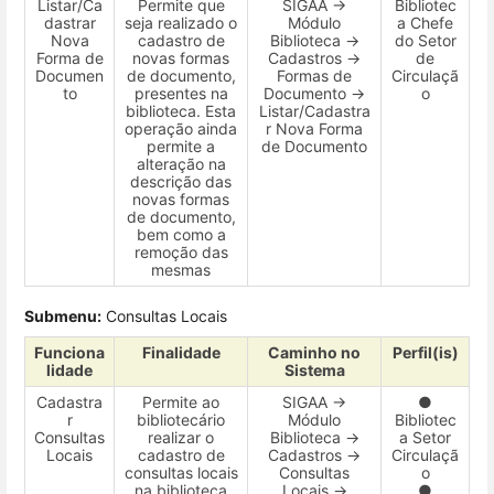
Listar/Ca
Permite que
SIGAA →
Bibliotec
dastrar
seja realizado o
Módulo
a Chefe
Nova
cadastro de
Biblioteca →
do Setor
Forma de
novas formas
Cadastros →
de
Documen
de documento,
Formas de
Circulaçã
to
presentes na
Documento →
o
biblioteca. Esta
Listar/Cadastra
operação ainda
r Nova Forma
permite a
de Documento
alteração na
descrição das
novas formas
de documento,
bem como a
remoção das
mesmas
Submenu:
Consultas Locais
Funciona
Finalidade
Caminho no
Perfil(is)
lidade
Sistema
Cadastra
Permite ao
SIGAA →
●
r
bibliotecário
Módulo
Bibliotec
Consultas
realizar o
Biblioteca →
a Setor
Locais
cadastro de
Cadastros →
Circulaçã
consultas locais
Consultas
o
na biblioteca
Locais →
●