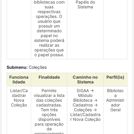
bibliotecas com
Papéis do
suas
Sistema
respectivas
operações. O
usuário que
possuir um
determinado
papel no
sistema poderá
realizar as
operações que
o papel possui.
Submenu:
Coleções
Funciona
Finalidade
Caminho no
Perfil(is)
lidade
Sistema
Listar/Ca
Permite
SIGAA →
Bibliotec
dastrar
visualizar a lista
Módulo
a
Nova
das coleções
Biblioteca →
Administr
Coleção
cadastradas.
Cadastros →
ador
Tem três
Coleções →
Geral
opções
Listar/Cadastra
disponíveis
r Nova Coleção
para operação
de
gerenciamento