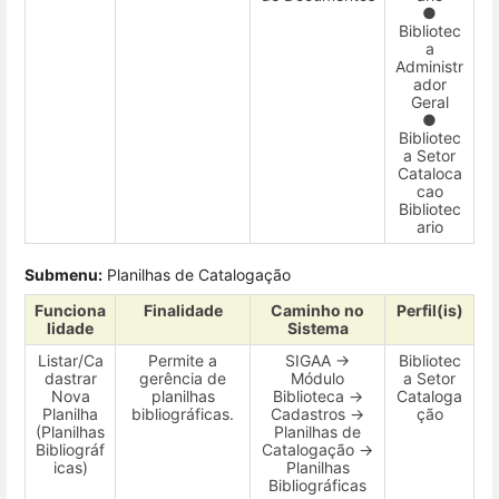
●
Bibliotec
a
Administr
ador
Geral
●
Bibliotec
a Setor
Cataloca
cao
Bibliotec
ario
Submenu:
Planilhas de Catalogação
Funciona
Finalidade
Caminho no
Perfil(is)
lidade
Sistema
Listar/Ca
Permite a
SIGAA →
Bibliotec
dastrar
gerência de
Módulo
a Setor
Nova
planilhas
Biblioteca →
Cataloga
Planilha
bibliográficas.
Cadastros →
ção
(Planilhas
Planilhas de
Bibliográf
Catalogação →
icas)
Planilhas
Bibliográficas