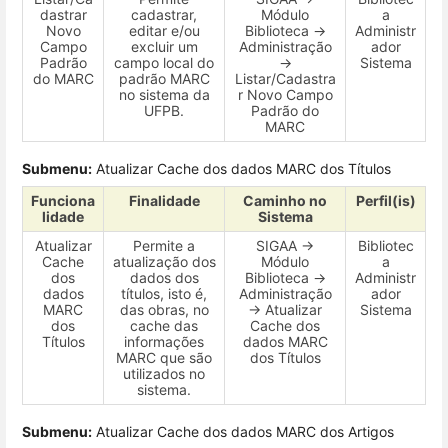
dastrar
cadastrar,
Módulo
a
Novo
editar e/ou
Biblioteca →
Administr
Campo
excluir um
Administração
ador
Padrão
campo local do
→
Sistema
do MARC
padrão MARC
Listar/Cadastra
no sistema da
r Novo Campo
UFPB.
Padrão do
MARC
Submenu:
Atualizar Cache dos dados MARC dos Títulos
Funciona
Finalidade
Caminho no
Perfil(is)
lidade
Sistema
Atualizar
Permite a
SIGAA →
Bibliotec
Cache
atualização dos
Módulo
a
dos
dados dos
Biblioteca →
Administr
dados
títulos, isto é,
Administração
ador
MARC
das obras, no
→ Atualizar
Sistema
dos
cache das
Cache dos
Títulos
informações
dados MARC
MARC que são
dos Títulos
utilizados no
sistema.
Submenu:
Atualizar Cache dos dados MARC dos Artigos