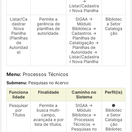
→
Listar/Cadastra
r Nova Planilha
Listar/Ca
Permite a
SIGAA →
Bibliotec
dastrar
gerência de
Módulo
a Setor
Nova
planilhas de
Biblioteca →
Cataloga
Planilha
autoridade.
Cadastros →
ção
(Planilhas
Planilhas de
de
Catalogação →
Autoridad
Planilhas de
e)
Autoridade →
Listar/Cadastra
r Nova Planilha
Menu:
Processos Técnicos
Submenu:
Pesquisas no Acervo
Funciona
Finalidade
Caminho no
Perfil(is)
lidade
Sistema
Pesquisar
Permite a
SIGAA →
●
por
busca multi-
Módulo
Bibliotec
Títulos
campo,
Biblioteca →
a Setor
avançada e por
Processos
Cataloga
lista de títulos.
Técnicos →
ção
Pesquisas no
Bibliotec