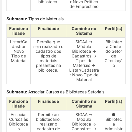
biblioteca.
r Nova Política
de Empréstimo
Submenu:
Tipos de Materiais
Funciona
Finalidade
Caminho no
Perfil(is)
lidade
Sistema
Listar/Ca
Permite que
SIGAA →
Bibliotec
dastrar
seja realizado o
Módulo
a Chefe
Novo
cadastro dos
Biblioteca →
do Setor
Tipo de
tipos de
Cadastros →
de
Material
materiais
Tipos de
Circulaçã
presentes na
Materiais →
o
biblioteca.
Listar/Cadastra
r Novo Tipo de
Material
Submenu:
Associar Cursos às Bibliotecas Setoriais
Funciona
Finalidade
Caminho no
Perfil(is)
lidade
Sistema
Associar
Permite ao
SIGAA →
●
Cursos às
bibliotecário,
Módulo
Bibliotec
Biblioteca
realizar o
Biblioteca →
a
s
cadastro de
Cadastros →
Administr