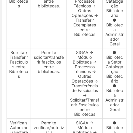
Biblioteca
entre
Processos
Cataloga
s
bibliotecas.
Técnicos →
ção
Outras
Bibliotec
Operações →
ário
Transferir
●
Exemplares
Bibliotec
entre
a
Bibliotecas
Administr
ador
Geral
Solicitar/
Permite
SIGAA →
●
Transferir
solicitar/transfe
Módulo
Bibliotec
Fascículo
rir fascículos
Biblioteca →
a Setor
s entre
entre
Processos
Cataloga
Biblioteca
bibliotecas.
Técnicos →
ção
s
Outras
Bibliotec
Operações →
ário
Transferência
●
de Fascículos
Bibliotec
→
a
Solicitar/Transf
Administr
erir Fascículos
ador
entre
Geral
Bibliotecas
Verificar/
Permite
SIGAA →
●
Autorizar
verificar/autoriz
Módulo
Bibliotec
Transferê
ar a
Biblioteca →
a