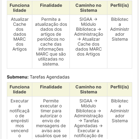
Funciona
Finalidade
Caminho no
Perfil(is)
lidade
Sistema
Atualizar
Permite a
SIGAA →
Bibliotec
Cache
atualização dos
Módulo
a
dos
dados dos
Biblioteca →
Administr
dados
artigos de
Administração
ador
MARC
periódicos no
→ Atualizar
Sistema
dos
cache das
Cache dos
Artigos
informações
dados MARC
MARC que são
dos Artigos
utilizadas no
sistema.
Submenu:
Tarefas Agendadas
Funciona
Finalidade
Caminho no
Perfil(is)
lidade
Sistema
Executar
Permite
SIGAA →
Bibliotec
a
executar o
Módulo
a
notificaçã
timer para
Biblioteca →
Administr
o de
autorizar o
Administração
ador
emprésti
envio de
→ Tarefas
Sistema
mos
mensagens de
Agendadas →
vencend
aviso aos
Executar a
o
usuários que se
notificação de