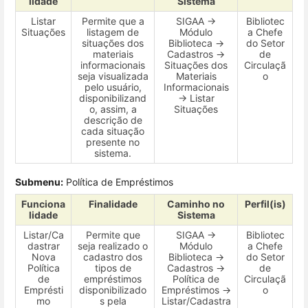
lidade
Sistema
Listar
Permite que a
SIGAA →
Bibliotec
Situações
listagem de
Módulo
a Chefe
situações dos
Biblioteca →
do Setor
materiais
Cadastros →
de
informacionais
Situações dos
Circulaçã
seja visualizada
Materiais
o
pelo usuário,
Informacionais
disponibilizand
→ Listar
o, assim, a
Situações
descrição de
cada situação
presente no
sistema.
Submenu:
Política de Empréstimos
Funciona
Finalidade
Caminho no
Perfil(is)
lidade
Sistema
Listar/Ca
Permite que
SIGAA →
Bibliotec
dastrar
seja realizado o
Módulo
a Chefe
Nova
cadastro dos
Biblioteca →
do Setor
Política
tipos de
Cadastros →
de
de
empréstimos
Política de
Circulaçã
Emprésti
disponibilizado
Empréstimos →
o
mo
s pela
Listar/Cadastra