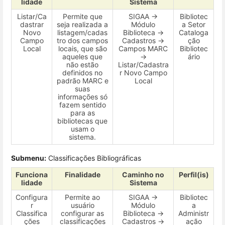
lidade
Sistema
Listar/Ca
Permite que
SIGAA →
Bibliotec
dastrar
seja realizada a
Módulo
a Setor
Novo
listagem/cadas
Biblioteca →
Cataloga
Campo
tro dos campos
Cadastros →
ção
Local
locais, que são
Campos MARC
Bibliotec
aqueles que
→
ário
não estão
Listar/Cadastra
definidos no
r Novo Campo
padrão MARC e
Local
suas
informações só
fazem sentido
para as
bibliotecas que
usam o
sistema.
Submenu:
Classificações Bibliográficas
Funciona
Finalidade
Caminho no
Perfil(is)
lidade
Sistema
Configura
Permite ao
SIGAA →
Bibliotec
r
usuário
Módulo
a
Classifica
configurar as
Biblioteca →
Administr
ções
classificações
Cadastros →
ação