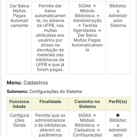
Dar Baixa
Permite dar
SIGAA →
Bibliotec
Multas
baixa
Módulo
a
Pagas
automaticamen
Biblioteca →
Administr
Automati
te, no sistema
Administração
ador
camente
da UFPB, nas
→ Tarefas
Sistema
multas
Agendadas →
atribuídas aos
Dar Baixa
usuários por
Multas Pagas
atraso na
Automaticamen
devolução de
te
materiais das
bibliotecas da
UFPB e que já
foram pagas.
Menu:
Cadastros
Submenu:
Configurações do Sistema
Funciona
Finalidade
Caminho no
Perfil(is)
lidade
Sistema
Configura
Permite que os
SIGAA →
●
ções
administradore
Módulo
Bibliotec
Gerais
s de bibliotecas
Biblioteca →
a
alterem os
Cadastros →
Administr
parâmetros
Configurações
ador