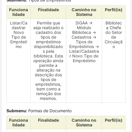
Funciona
Finalidade
Caminho no
Perfil(is)
lidade
Sistema
Listar/Ca
Permite que
SIGAA →
Bibliotec
dastrar
seja realizado o
Módulo
a Chefe
Novo
cadastro dos
Biblioteca →
do Setor
Tipo de
tipos de
Cadastros →
de
Emprésti
empréstimos
Tipos de
Circulaçã
mo
disponibilizado
Empréstimos →
o
s pela
Listar/Cadastra
biblioteca. Esta
r Novo Tipo de
operação ainda
Empréstimo
permite a
alteração na
descrição dos
tipos de
empréstimos,
bem como a
remoção dos
mesmos.
Submenu:
Formas de Documento
Funciona
Finalidade
Caminho no
Perfil(is)
lidade
Sistema