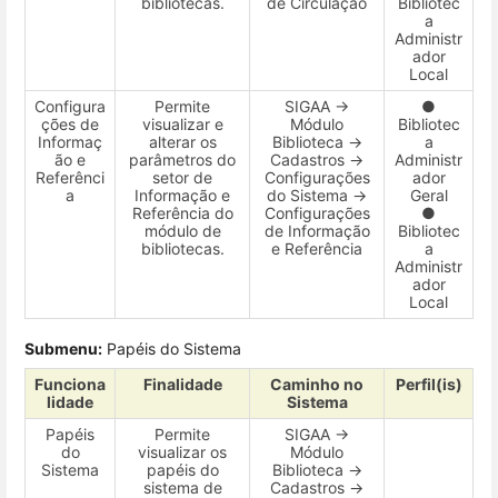
bibliotecas.
de Circulação
Bibliotec
a
Administr
ador
Local
Configura
Permite
SIGAA →
●
ções de
visualizar e
Módulo
Bibliotec
Informaç
alterar os
Biblioteca →
a
ão e
parâmetros do
Cadastros →
Administr
Referênci
setor de
Configurações
ador
a
Informação e
do Sistema →
Geral
Referência do
Configurações
●
módulo de
de Informação
Bibliotec
bibliotecas.
e Referência
a
Administr
ador
Local
Submenu:
Papéis do Sistema
Funciona
Finalidade
Caminho no
Perfil(is)
lidade
Sistema
Papéis
Permite
SIGAA →
do
visualizar os
Módulo
Sistema
papéis do
Biblioteca →
sistema de
Cadastros →