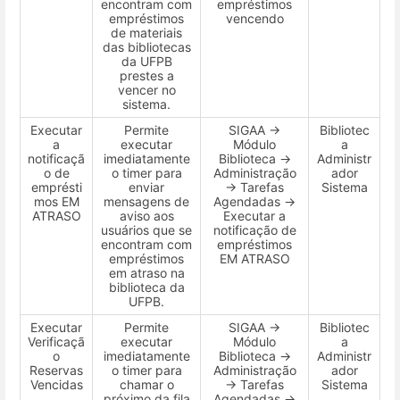
encontram com
empréstimos
empréstimos
vencendo
de materiais
das bibliotecas
da UFPB
prestes a
vencer no
sistema.
Executar
Permite
SIGAA →
Bibliotec
a
executar
Módulo
a
notificaçã
imediatamente
Biblioteca →
Administr
o de
o timer para
Administração
ador
emprésti
enviar
→ Tarefas
Sistema
mos EM
mensagens de
Agendadas →
ATRASO
aviso aos
Executar a
usuários que se
notificação de
encontram com
empréstimos
empréstimos
EM ATRASO
em atraso na
biblioteca da
UFPB.
Executar
Permite
SIGAA →
Bibliotec
Verificaçã
executar
Módulo
a
o
imediatamente
Biblioteca →
Administr
Reservas
o timer para
Administração
ador
Vencidas
chamar o
→ Tarefas
Sistema
próximo da fila
Agendadas →