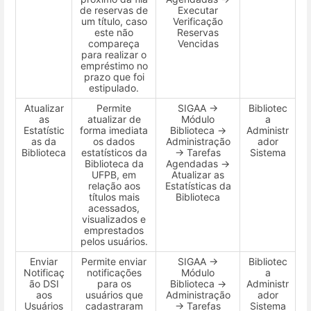
de reservas de
Executar
um título, caso
Verificação
este não
Reservas
compareça
Vencidas
para realizar o
empréstimo no
prazo que foi
estipulado.
Atualizar
Permite
SIGAA →
Bibliotec
as
atualizar de
Módulo
a
Estatístic
forma imediata
Biblioteca →
Administr
as da
os dados
Administração
ador
Biblioteca
estatísticos da
→ Tarefas
Sistema
Biblioteca da
Agendadas →
UFPB, em
Atualizar as
relação aos
Estatísticas da
títulos mais
Biblioteca
acessados,
visualizados e
emprestados
pelos usuários.
Enviar
Permite enviar
SIGAA →
Bibliotec
Notificaç
notificações
Módulo
a
ão DSI
para os
Biblioteca →
Administr
aos
usuários que
Administração
ador
Usuários
cadastraram
→ Tarefas
Sistema