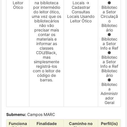
Leitor
na biblioteca
Locais →
●
Ótico
por intermédio
Cadastrar
Bibliotec
do leitor ótico,
Consultas
a Setor
uma vez que os
Locais Usando
Circulaçã
bibliotecários
Leitor Ótico
o
não vão
Bibliotec
precisar mais
ário
contar os
●
materiais e
Bibliotec
informar as
a Setor
classes
Info e Ref
CDU/Black,
●
mas
Bibliotec
simplesmente
a Setor
registrá-los
Info e Ref
com o leitor de
Bibliotec
código de
ário
barras.
●
Bibliotec
a
Administr
ador
Geral
Submenu:
Campos MARC
Funciona
Finalidade
Caminho no
Perfil(is)