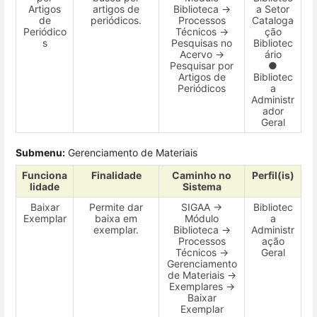
Artigos
artigos de
Biblioteca →
a Setor
de
periódicos.
Processos
Cataloga
Periódico
Técnicos →
ção
s
Pesquisas no
Bibliotec
Acervo →
ário
Pesquisar por
●
Artigos de
Bibliotec
Periódicos
a
Administr
ador
Geral
Submenu:
Gerenciamento de Materiais
Funciona
Finalidade
Caminho no
Perfil(is)
lidade
Sistema
Baixar
Permite dar
SIGAA →
Bibliotec
Exemplar
baixa em
Módulo
a
exemplar.
Biblioteca →
Administr
Processos
ação
Técnicos →
Geral
Gerenciamento
de Materiais →
Exemplares →
Baixar
Exemplar