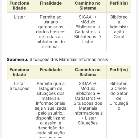
Funciona
Finalidade
Caminho no
Perfil(is)
lidade
Sistema
Listar
Permite ao
SIGAA →
Bibliotec
usuário
Módulo
a
gerenciar os
Biblioteca →
Administr
dados básicos
Cadastros →
ação
de todas as
Bibliotecas →
Geral
bibliotecas do
Listar
sistema.
Submenu:
Situações dos Materiais Informacionais
Funciona
Finalidade
Caminho no
Perfil(is)
lidade
Sistema
Listar
Permite que a
SIGAA →
Bibliotec
Situações
listagem de
Módulo
a Chefe
situações dos
Biblioteca →
do Setor
materiais
Cadastros →
de
informacionais
Situações dos
Circulaçã
seja visualizada
Materiais
o
pelo usuário,
Informacionais
disponibilizand
→ Listar
o, assim, a
Situações
descrição de
cada situação
presente no