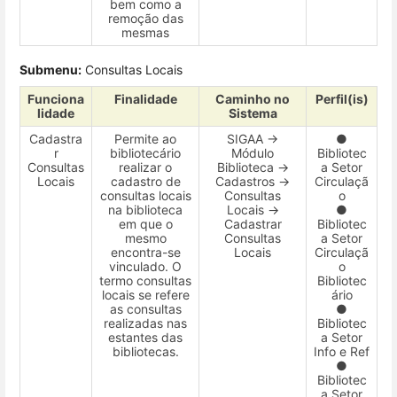
bem como a
remoção das
mesmas
Submenu:
Consultas Locais
Funciona
Finalidade
Caminho no
Perfil(is)
lidade
Sistema
Cadastra
Permite ao
SIGAA →
●
r
bibliotecário
Módulo
Bibliotec
Consultas
realizar o
Biblioteca →
a Setor
Locais
cadastro de
Cadastros →
Circulaçã
consultas locais
Consultas
o
na biblioteca
Locais →
●
em que o
Cadastrar
Bibliotec
mesmo
Consultas
a Setor
encontra-se
Locais
Circulaçã
vinculado. O
o
termo consultas
Bibliotec
locais se refere
ário
as consultas
●
realizadas nas
Bibliotec
estantes das
a Setor
bibliotecas.
Info e Ref
●
Bibliotec
a Setor