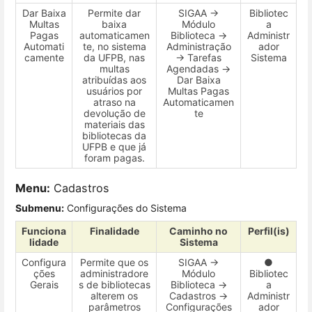
Dar Baixa
Permite dar
SIGAA →
Bibliotec
Multas
baixa
Módulo
a
Pagas
automaticamen
Biblioteca →
Administr
Automati
te, no sistema
Administração
ador
camente
da UFPB, nas
→ Tarefas
Sistema
multas
Agendadas →
atribuídas aos
Dar Baixa
usuários por
Multas Pagas
atraso na
Automaticamen
devolução de
te
materiais das
bibliotecas da
UFPB e que já
foram pagas.
Menu:
Cadastros
Submenu:
Configurações do Sistema
Funciona
Finalidade
Caminho no
Perfil(is)
lidade
Sistema
Configura
Permite que os
SIGAA →
●
ções
administradore
Módulo
Bibliotec
Gerais
s de bibliotecas
Biblioteca →
a
alterem os
Cadastros →
Administr
parâmetros
Configurações
ador