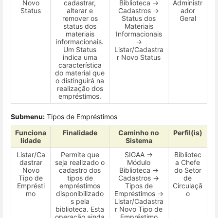
Novo
cadastrar,
Biblioteca →
Administr
Status
alterar e
Cadastros →
ador
remover os
Status dos
Geral
status dos
Materiais
materiais
Informacionais
informacionais.
→
Um Status
Listar/Cadastra
indica uma
r Novo Status
característica
do material que
o distinguirá na
realização dos
empréstimos.
Submenu:
Tipos de Empréstimos
Funciona
Finalidade
Caminho no
Perfil(is)
lidade
Sistema
Listar/Ca
Permite que
SIGAA →
Bibliotec
dastrar
seja realizado o
Módulo
a Chefe
Novo
cadastro dos
Biblioteca →
do Setor
Tipo de
tipos de
Cadastros →
de
Emprésti
empréstimos
Tipos de
Circulaçã
mo
disponibilizado
Empréstimos →
o
s pela
Listar/Cadastra
biblioteca. Esta
r Novo Tipo de
operação ainda
Empréstimo