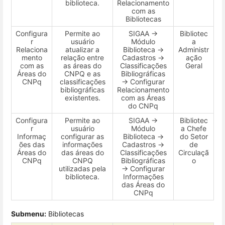
biblioteca.
Relacionamento
com as
Bibliotecas
Configura
Permite ao
SIGAA →
Bibliotec
r
usuário
Módulo
a
Relaciona
atualizar a
Biblioteca →
Administr
mento
relação entre
Cadastros →
ação
com as
as áreas do
Classificações
Geral
Áreas do
CNPQ e as
Bibliográficas
CNPq
classificações
→ Configurar
bibliográficas
Relacionamento
existentes.
com as Áreas
do CNPq
Configura
Permite ao
SIGAA →
Bibliotec
r
usuário
Módulo
a Chefe
Informaç
configurar as
Biblioteca →
do Setor
ões das
informações
Cadastros →
de
Áreas do
das áreas do
Classificações
Circulaçã
CNPq
CNPQ
Bibliográficas
o
utilizadas pela
→ Configurar
biblioteca.
Informações
das Áreas do
CNPq
Submenu:
Bibliotecas