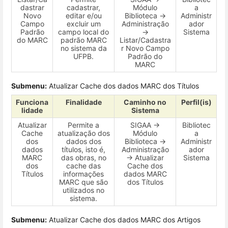
dastrar
cadastrar,
Módulo
a
Novo
editar e/ou
Biblioteca →
Administr
Campo
excluir um
Administração
ador
Padrão
campo local do
→
Sistema
do MARC
padrão MARC
Listar/Cadastra
no sistema da
r Novo Campo
UFPB.
Padrão do
MARC
Submenu:
Atualizar Cache dos dados MARC dos Títulos
Funciona
Finalidade
Caminho no
Perfil(is)
lidade
Sistema
Atualizar
Permite a
SIGAA →
Bibliotec
Cache
atualização dos
Módulo
a
dos
dados dos
Biblioteca →
Administr
dados
títulos, isto é,
Administração
ador
MARC
das obras, no
→ Atualizar
Sistema
dos
cache das
Cache dos
Títulos
informações
dados MARC
MARC que são
dos Títulos
utilizados no
sistema.
Submenu:
Atualizar Cache dos dados MARC dos Artigos