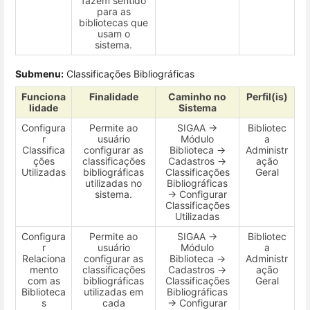
fazem sentido
para as
bibliotecas que
usam o
sistema.
Submenu:
Classificações Bibliográficas
Funciona
Finalidade
Caminho no
Perfil(is)
lidade
Sistema
Configura
Permite ao
SIGAA →
Bibliotec
r
usuário
Módulo
a
Classifica
configurar as
Biblioteca →
Administr
ções
classificações
Cadastros →
ação
Utilizadas
bibliográficas
Classificações
Geral
utilizadas no
Bibliográficas
sistema.
→ Configurar
Classificações
Utilizadas
Configura
Permite ao
SIGAA →
Bibliotec
r
usuário
Módulo
a
Relaciona
configurar as
Biblioteca →
Administr
mento
classificações
Cadastros →
ação
com as
bibliográficas
Classificações
Geral
Biblioteca
utilizadas em
Bibliográficas
s
cada
→ Configurar