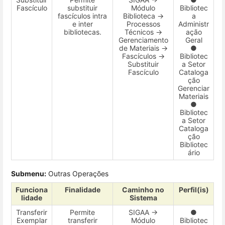
Fascículo
substituir
Módulo
Bibliotec
fascículos intra
Biblioteca →
a
e inter
Processos
Administr
bibliotecas.
Técnicos →
ação
Gerenciamento
Geral
de Materiais →
●
Fascículos →
Bibliotec
Substituir
a Setor
Fascículo
Cataloga
ção
Gerenciar
Materiais
●
Bibliotec
a Setor
Cataloga
ção
Bibliotec
ário
Submenu:
Outras Operações
Funciona
Finalidade
Caminho no
Perfil(is)
lidade
Sistema
Transferir
Permite
SIGAA →
●
Exemplar
transferir
Módulo
Bibliotec