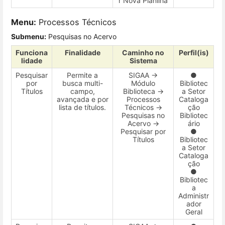
r Nova Planilha
Menu:
Processos Técnicos
Submenu:
Pesquisas no Acervo
Funciona
Finalidade
Caminho no
Perfil(is)
lidade
Sistema
Pesquisar
Permite a
SIGAA →
●
por
busca multi-
Módulo
Bibliotec
Títulos
campo,
Biblioteca →
a Setor
avançada e por
Processos
Cataloga
lista de títulos.
Técnicos →
ção
Pesquisas no
Bibliotec
Acervo →
ário
Pesquisar por
●
Títulos
Bibliotec
a Setor
Cataloga
ção
●
Bibliotec
a
Administr
ador
Geral