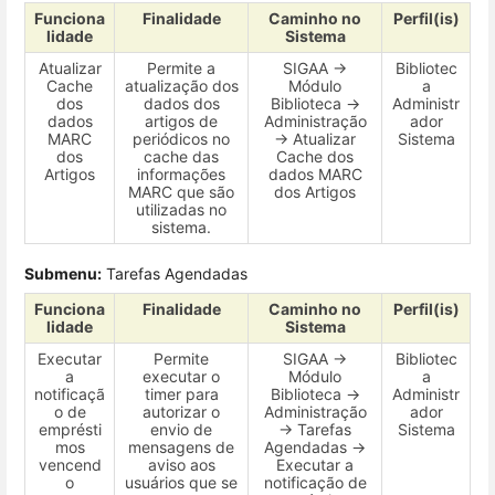
Funciona
Finalidade
Caminho no
Perfil(is)
lidade
Sistema
Atualizar
Permite a
SIGAA →
Bibliotec
Cache
atualização dos
Módulo
a
dos
dados dos
Biblioteca →
Administr
dados
artigos de
Administração
ador
MARC
periódicos no
→ Atualizar
Sistema
dos
cache das
Cache dos
Artigos
informações
dados MARC
MARC que são
dos Artigos
utilizadas no
sistema.
Submenu:
Tarefas Agendadas
Funciona
Finalidade
Caminho no
Perfil(is)
lidade
Sistema
Executar
Permite
SIGAA →
Bibliotec
a
executar o
Módulo
a
notificaçã
timer para
Biblioteca →
Administr
o de
autorizar o
Administração
ador
emprésti
envio de
→ Tarefas
Sistema
mos
mensagens de
Agendadas →
vencend
aviso aos
Executar a
o
usuários que se
notificação de