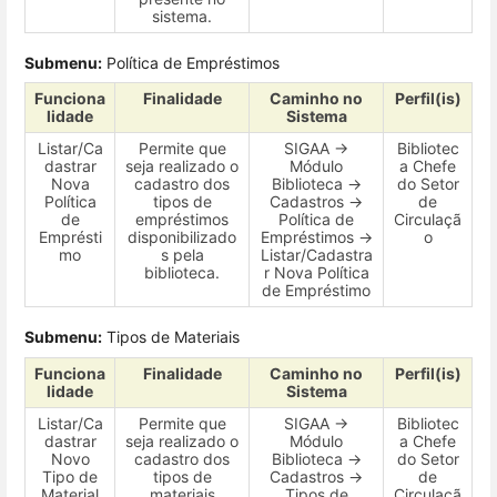
sistema.
Submenu:
Política de Empréstimos
Funciona
Finalidade
Caminho no
Perfil(is)
lidade
Sistema
Listar/Ca
Permite que
SIGAA →
Bibliotec
dastrar
seja realizado o
Módulo
a Chefe
Nova
cadastro dos
Biblioteca →
do Setor
Política
tipos de
Cadastros →
de
de
empréstimos
Política de
Circulaçã
Emprésti
disponibilizado
Empréstimos →
o
mo
s pela
Listar/Cadastra
biblioteca.
r Nova Política
de Empréstimo
Submenu:
Tipos de Materiais
Funciona
Finalidade
Caminho no
Perfil(is)
lidade
Sistema
Listar/Ca
Permite que
SIGAA →
Bibliotec
dastrar
seja realizado o
Módulo
a Chefe
Novo
cadastro dos
Biblioteca →
do Setor
Tipo de
tipos de
Cadastros →
de
Material
materiais
Tipos de
Circulaçã