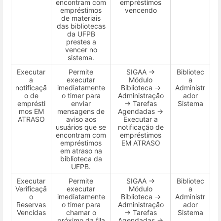
encontram com
empréstimos
empréstimos
vencendo
de materiais
das bibliotecas
da UFPB
prestes a
vencer no
sistema.
Executar
Permite
SIGAA →
Bibliotec
a
executar
Módulo
a
notificaçã
imediatamente
Biblioteca →
Administr
o de
o timer para
Administração
ador
emprésti
enviar
→ Tarefas
Sistema
mos EM
mensagens de
Agendadas →
ATRASO
aviso aos
Executar a
usuários que se
notificação de
encontram com
empréstimos
empréstimos
EM ATRASO
em atraso na
biblioteca da
UFPB.
Executar
Permite
SIGAA →
Bibliotec
Verificaçã
executar
Módulo
a
o
imediatamente
Biblioteca →
Administr
Reservas
o timer para
Administração
ador
Vencidas
chamar o
→ Tarefas
Sistema
próximo da fila
Agendadas →