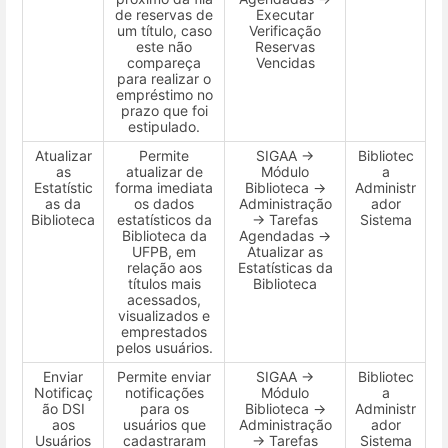
de reservas de
Executar
um título, caso
Verificação
este não
Reservas
compareça
Vencidas
para realizar o
empréstimo no
prazo que foi
estipulado.
Atualizar
Permite
SIGAA →
Bibliotec
as
atualizar de
Módulo
a
Estatístic
forma imediata
Biblioteca →
Administr
as da
os dados
Administração
ador
Biblioteca
estatísticos da
→ Tarefas
Sistema
Biblioteca da
Agendadas →
UFPB, em
Atualizar as
relação aos
Estatísticas da
títulos mais
Biblioteca
acessados,
visualizados e
emprestados
pelos usuários.
Enviar
Permite enviar
SIGAA →
Bibliotec
Notificaç
notificações
Módulo
a
ão DSI
para os
Biblioteca →
Administr
aos
usuários que
Administração
ador
Usuários
cadastraram
→ Tarefas
Sistema