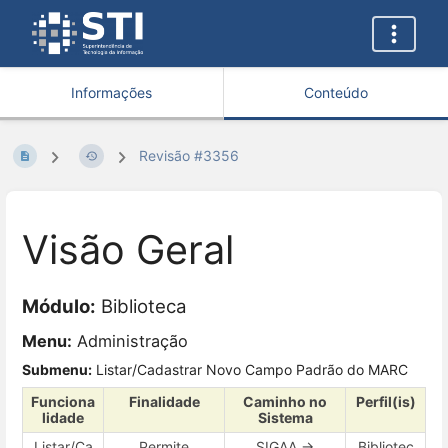
Informações
Conteúdo
Revisão #3356
Visão Geral
Módulo:
Biblioteca
Menu:
Administração
Submenu:
Listar/Cadastrar Novo Campo Padrão do MARC
Funciona
Finalidade
Caminho no
Perfil(is)
lidade
Sistema
Listar/Ca
Permite
SIGAA →
Bibliotec