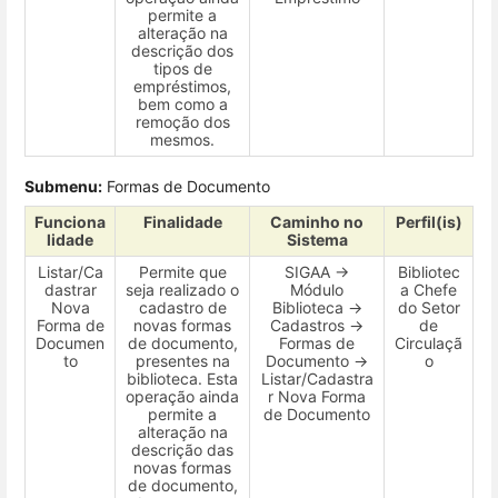
permite a
alteração na
descrição dos
tipos de
empréstimos,
bem como a
remoção dos
mesmos.
Submenu:
Formas de Documento
Funciona
Finalidade
Caminho no
Perfil(is)
lidade
Sistema
Listar/Ca
Permite que
SIGAA →
Bibliotec
dastrar
seja realizado o
Módulo
a Chefe
Nova
cadastro de
Biblioteca →
do Setor
Forma de
novas formas
Cadastros →
de
Documen
de documento,
Formas de
Circulaçã
to
presentes na
Documento →
o
biblioteca. Esta
Listar/Cadastra
operação ainda
r Nova Forma
permite a
de Documento
alteração na
descrição das
novas formas
de documento,