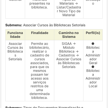
presentes na
Materiais →
o
biblioteca.
Listar/Cadastra
r Novo Tipo de
Material
Submenu:
Associar Cursos às Bibliotecas Setoriais
Funciona
Finalidade
Caminho no
Perfil(is)
lidade
Sistema
Associar
Permite ao
SIGAA →
●
Cursos às
bibliotecário,
Módulo
Bibliotec
Biblioteca
realizar o
Biblioteca →
a
s
cadastro de
Cadastros →
Administr
Setoriais
cursos
Associar Cursos
ador
associados,
às Bibliotecas
Geral
para que os
Setoriais
●
mesmos
Bibliotec
possam ter
a
acesso aos
Administr
serviços
ador
restritos de
Local
uma
determinada
biblioteca.
Submenu:
Tipos de Documentos Normalização e