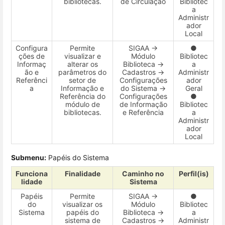
bibliotecas.
de Circulação
Bibliotec
a
Administr
ador
Local
Configura
Permite
SIGAA →
●
ções de
visualizar e
Módulo
Bibliotec
Informaç
alterar os
Biblioteca →
a
ão e
parâmetros do
Cadastros →
Administr
Referênci
setor de
Configurações
ador
a
Informação e
do Sistema →
Geral
Referência do
Configurações
●
módulo de
de Informação
Bibliotec
bibliotecas.
e Referência
a
Administr
ador
Local
Submenu:
Papéis do Sistema
Funciona
Finalidade
Caminho no
Perfil(is)
lidade
Sistema
Papéis
Permite
SIGAA →
●
do
visualizar os
Módulo
Bibliotec
Sistema
papéis do
Biblioteca →
a
sistema de
Cadastros →
Administr