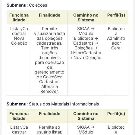
Submenu:
Coleções
Funciona
Finalidade
Caminho no
Perfil(is)
lidade
Sistema
Listar/Ca
Permite
SIGAA →
Bibliotec
dastrar
visualizar a lista
Módulo
a
Nova
das coleções
Biblioteca →
Administr
Coleção
cadastradas.
Cadastros →
ador
Tem três
Coleções →
Geral
opções
Listar/Cadastra
disponíveis
r Nova Coleção
para operação
de
gerenciamento
de Coleções:
Cadastrar,
Alterar e
Remover.
Submenu:
Status dos Materiais Informacionais
Funciona
Finalidade
Caminho no
Perfil(is)
lidade
Sistema
Listar/Ca
Permite ao
SIGAA →
Bibliotec
dastrar
usuário listar,
Módulo
a