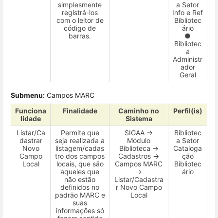
simplesmente
a Setor
registrá-los
Info e Ref
com o leitor de
Bibliotec
código de
ário
barras.
●
Bibliotec
a
Administr
ador
Geral
Submenu:
Campos MARC
Funciona
Finalidade
Caminho no
Perfil(is)
lidade
Sistema
Listar/Ca
Permite que
SIGAA →
Bibliotec
dastrar
seja realizada a
Módulo
a Setor
Novo
listagem/cadas
Biblioteca →
Cataloga
Campo
tro dos campos
Cadastros →
ção
Local
locais, que são
Campos MARC
Bibliotec
aqueles que
→
ário
não estão
Listar/Cadastra
definidos no
r Novo Campo
padrão MARC e
Local
suas
informações só