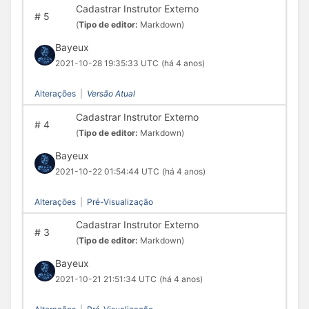
Cadastrar Instrutor Externo
#
5
(
Tipo de editor:
Markdown)
Bayeux
2021-10-28 19:35:33 UTC
(há 4 anos)
Alterações
|
Versão Atual
Cadastrar Instrutor Externo
#
4
(
Tipo de editor:
Markdown)
Bayeux
2021-10-22 01:54:44 UTC
(há 4 anos)
Alterações
|
Pré-Visualização
Cadastrar Instrutor Externo
#
3
(
Tipo de editor:
Markdown)
Bayeux
2021-10-21 21:51:34 UTC
(há 4 anos)