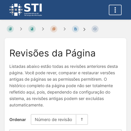
Revisões da Página
Listadas abaixo estão todas as revisões anteriores desta
página. Você pode rever, comparar e restaurar versões
antigas de páginas se as permissões permitirem. O
histórico completo da página pode não ser totalmente
refletido aqui, pois, dependendo da configuração do
sistema, as revisões antigas podem ser excluídas
automaticamente.
Ordenar
Número de revisão