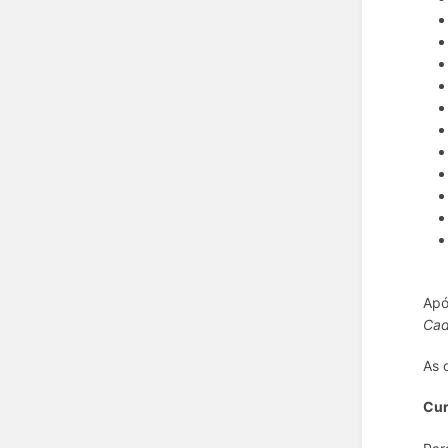
Apó
Cad
As 
Cur