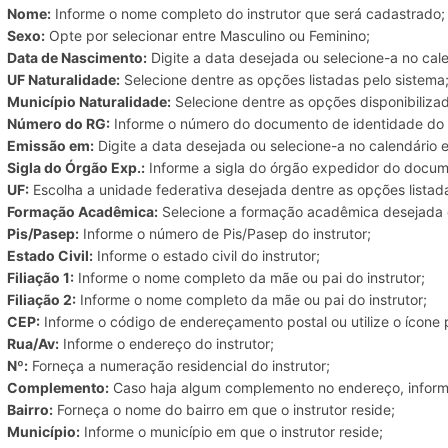
Nome:
Informe o nome completo do instrutor que será cadastrado;
Sexo:
Opte por selecionar entre Masculino ou Feminino;
Data de Nascimento:
Digite a data desejada ou selecione-a no cale
UF Naturalidade:
Selecione dentre as opções listadas pelo sistema
Município Naturalidade:
Selecione dentre as opções disponibilizad
Número do RG:
Informe o número do documento de identidade do i
Emissão em:
Digite a data desejada ou selecione-a no calendário e
Sigla do Órgão Exp.:
Informe a sigla do órgão expedidor do docum
UF:
Escolha a unidade federativa desejada dentre as opções listad
Formação Acadêmica:
Selecione a formação acadêmica desejada d
Pis/Pasep:
Informe o número de Pis/Pasep do instrutor;
Estado Civil:
Informe o estado civil do instrutor;
Filiação 1:
Informe o nome completo da mãe ou pai do instrutor;
Filiação 2:
Informe o nome completo da mãe ou pai do instrutor;
CEP:
Informe o código de endereçamento postal ou utilize o ícone 
Rua/Av:
Informe o endereço do instrutor;
Nº:
Forneça a numeração residencial do instrutor;
Complemento:
Caso haja algum complemento no endereço, inform
Bairro:
Forneça o nome do bairro em que o instrutor reside;
Município:
Informe o município em que o instrutor reside;