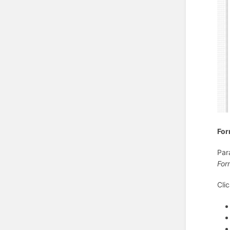
For
Par
For
Cli