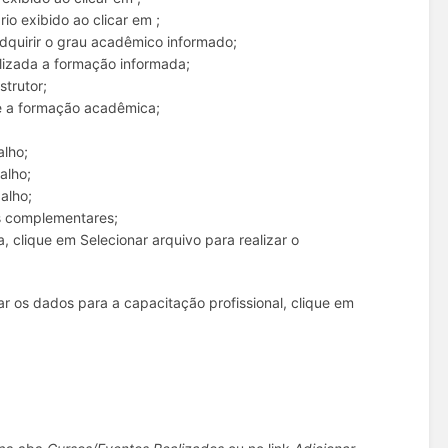
io exibido ao clicar em ;
adquirir o grau acadêmico informado;
alizada a formação informada;
strutor;
e a formação acadêmica;
alho;
alho;
alho;
s complementares;
, clique em Selecionar arquivo para realizar o
r os dados para a capacitação profissional, clique em