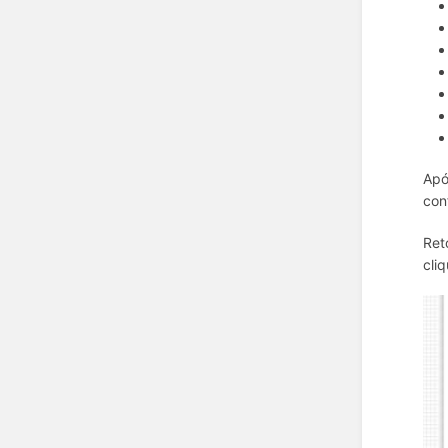
Apó
con
Ret
cli