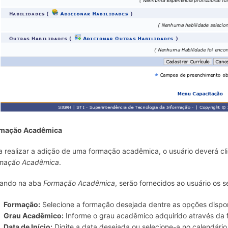
mação Acadêmica
a realizar a adição de uma formação acadêmica, o usuário deverá cl
mação Acadêmica
.
cando na aba
Formação Acadêmica
, serão fornecidos ao usuário os
Formação:
Selecione a formação desejada dentre as opções dispon
Grau Acadêmico:
Informe o grau acadêmico adquirido através da 
Data de Início:
Digite a data desejada ou selecione-a no calendário 