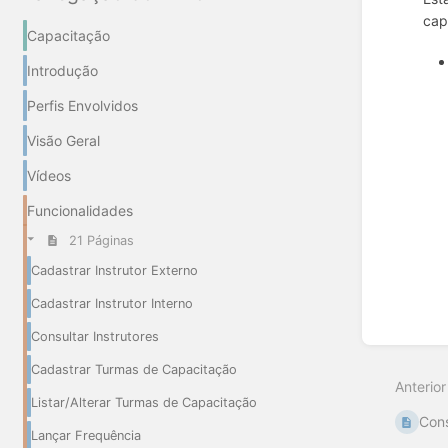
cap
Capacitação
Introdução
Entrar
Perfis Envolvidos
em
modo
Visão Geral
de
seleçã
Vídeos
de
seção
Funcionalidades
21 Páginas
Cadastrar Instrutor Externo
Cadastrar Instrutor Interno
Consultar Instrutores
Cadastrar Turmas de Capacitação
Anterior
Listar/Alterar Turmas de Capacitação
Cons
Lançar Frequência