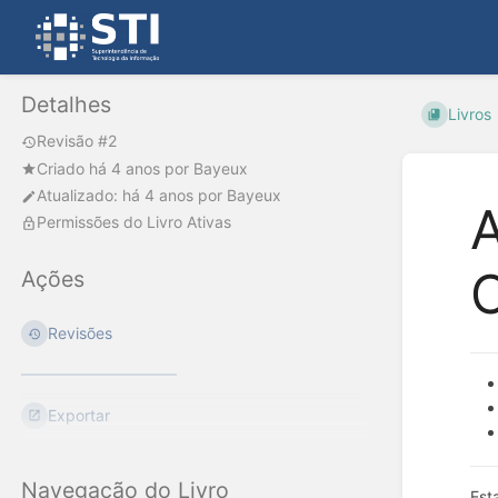
Detalhes
Livros
Revisão #2
Criado
há 4 anos
por
Bayeux
Atualizado:
há 4 anos
por
Bayeux
A
Permissões do Livro Ativas
Ações
Revisões
Exportar
Navegação do Livro
Est