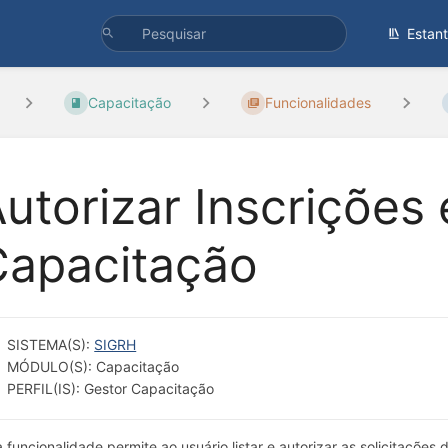
Estan
Capacitação
Funcionalidades
utorizar Inscriçõe
Capacitação
SISTEMA(S):
SIGRH
MÓDULO(S): Capacitação
PERFIL(IS): Gestor Capacitação
a funcionalidade permite ao usuário listar e autorizar as solicitaçõe