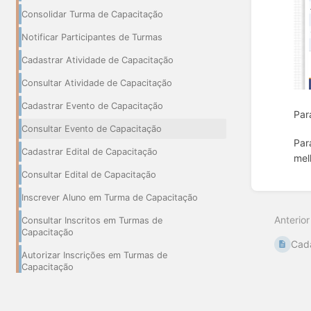
Consolidar Turma de Capacitação
Notificar Participantes de Turmas
Cadastrar Atividade de Capacitação
Consultar Atividade de Capacitação
Cadastrar Evento de Capacitação
Par
Consultar Evento de Capacitação
Par
Cadastrar Edital de Capacitação
mel
Consultar Edital de Capacitação
Entrar
em
Inscrever Aluno em Turma de Capacitação
modo
Anterior
Consultar Inscritos em Turmas de
de
Capacitação
seleçã
Cada
de
Autorizar Inscrições em Turmas de
seção
Capacitação
Autorizar Inscrições Para Capacitação