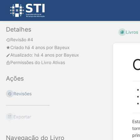
Detalhes
Livros
Revisão #4
Criado
há 4 anos
por
Bayeux
Atualizado:
há 4 anos
por
Bayeux
C
Permissões do Livro Ativas
Ações
Revisões
Exportar
Est
tor
pri
Navegação do Livro