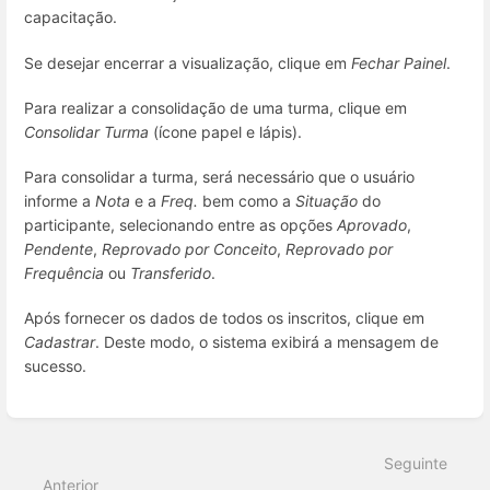
capacitação.
Se desejar encerrar a visualização, clique em
Fechar Painel
.
Para realizar a consolidação de uma turma, clique em
Consolidar Turma
(ícone papel e lápis).
Para consolidar a turma, será necessário que o usuário
informe a
Nota
e a
Freq.
bem como a
Situação
do
participante, selecionando entre as opções
Aprovado
,
Pendente
,
Reprovado por Conceito
,
Reprovado por
Frequência
ou
Transferido
.
Após fornecer os dados de todos os inscritos, clique em
Cadastrar
. Deste modo, o sistema exibirá a mensagem de
sucesso.
Entrar
em
modo
Seguinte
de
seleção
Anterior