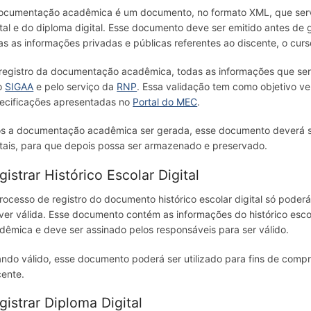
ocumentação acadêmica é um documento, no formato XML, que servi
ital e do diploma digital. Esse documento deve ser emitido antes de ge
as as informações privadas e públicas referentes ao discente, o curso, 
registro da documentação acadêmica, todas as informações que serã
o
SIGAA
e pelo serviço da
RNP
. Essa validação tem como objetivo ve
ecificações apresentadas no
Portal do MEC
.
s a documentação acadêmica ser gerada, esse documento deverá ser
itais, para que depois possa ser armazenado e preservado.
gistrar Histórico Escolar Digital
rocesso de registro do documento histórico escolar digital só pod
iver válida. Esse documento contém as informações do histórico esc
dêmica e deve ser assinado pelos responsáveis para ser válido.
ndo válido, esse documento poderá ser utilizado para fins de compro
cente.
gistrar Diploma Digital