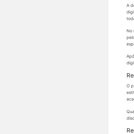
A d
dig
tod
No 
pel
esp
Apó
dig
Re
O p
est
aca
Qua
dis
Re