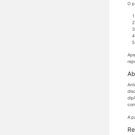
O p
Ape
rep
Ab
Ant
dis
dip
com
A p
Re