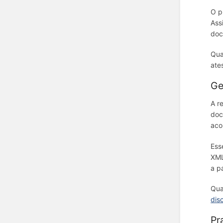
O p
Ass
doc
Qua
ate
Ge
A r
doc
aco
Ess
XML
a p
Qua
dis
Pr