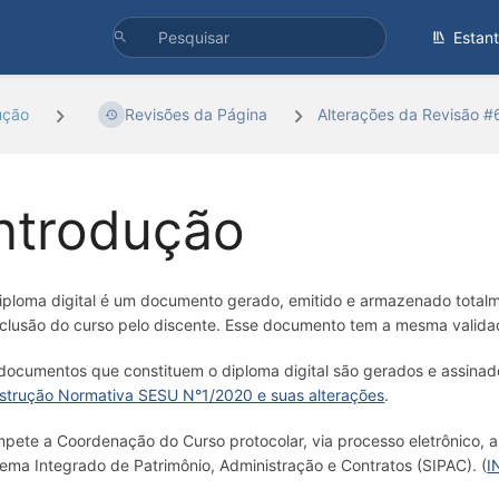
Estan
ução
Revisões da Página
Alterações da Revisão 
ntrodução
iploma digital é um documento gerado, emitido e armazenado totalme
clusão do curso pelo discente. Esse documento tem a mesma validade
documentos que constituem o diploma digital são gerados e assinado
nstrução Normativa SESU N°1/2020 e suas alterações
.
pete a Coordenação do Curso protocolar, via processo eletrônico, a
tema Integrado de Patrimônio, Administração e Contratos (SIPAC). (
I