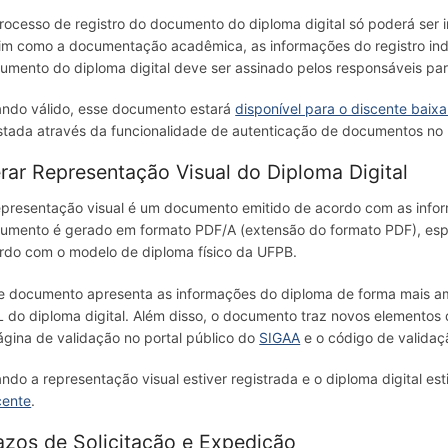
rocesso de registro do documento do diploma digital só poderá ser ini
im como a documentação acadêmica, as informações do registro indi
umento do diploma digital deve ser assinado pelos responsáveis para
ndo válido, esse documento estará
disponível para o discente baixa
stada através da funcionalidade de autenticação de documentos no 
rar Representação Visual do Diploma Digital
epresentação visual é um documento emitido de acordo com as infor
umento é gerado em formato PDF/A (extensão do formato PDF), espe
rdo com o modelo de diploma físico da UFPB.
e documento apresenta as informações do diploma de forma mais am
 do diploma digital. Além disso, o documento traz novos elementos q
ágina de validação no portal público do
SIGAA
e o código de validaçã
ndo a representação visual estiver registrada e o diploma digital es
cente
.
azos de Solicitação e Expedição