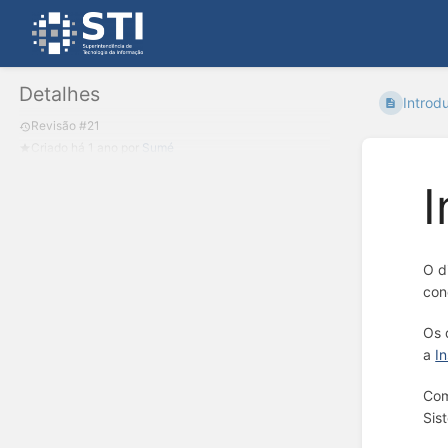
Detalhes
Introd
Revisão #21
Criado
há 1 ano
por
Sumé
I
O d
con
Os 
a
I
Com
Sis