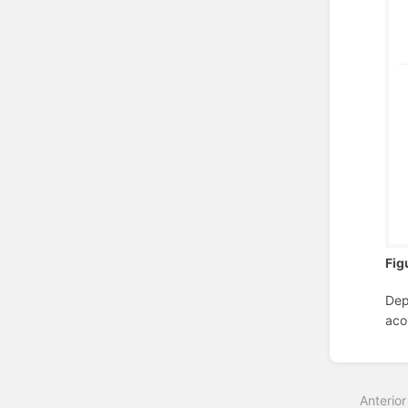
Fig
Dep
aco
Entrar
em
modo
Anterior
de