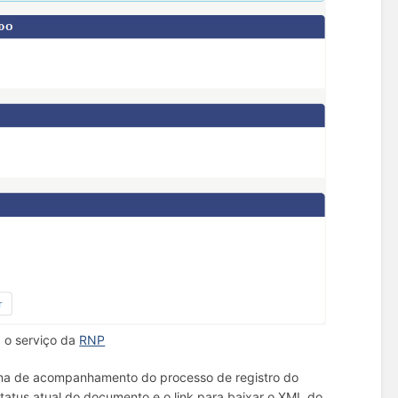
a o serviço da
RNP
ágina de acompanhamento do processo de registro do
 status atual do documento e o link para baixar o XML do