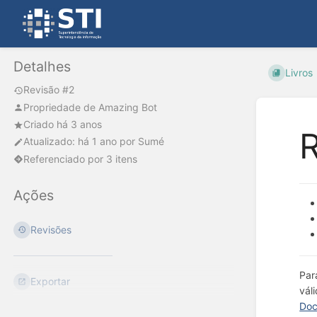
Detalhes
Livros
Revisão #2
Propriedade de
Amazing Bot
Criado há 3 anos
R
Atualizado:
há 1 ano
por
Sumé
Referenciado por 3 itens
Ações
Revisões
Par
Exportar
vál
Doc