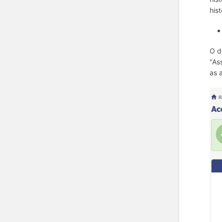
his
O d
"As
as 