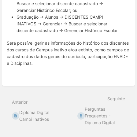
Buscar e selecionar discente cadastrado →
Gerenciar Histórico Escolar; ou
Graduação → Alunos → DISCENTES CAMPI
INATIVOS → Gerenciar → Buscar e selecionar
discente cadastrado → Gerenciar Histórico Escolar
Será possível gerir as informações do histórico dos discentes
dos cursos de Campus inativo e/ou extinto, como campos de
cadastro dos dados gerais do currículo, participação ENADE
e Disciplinas.
Entrar
em
modo
de
seleção
Seguinte
de
Anterior
seção
Perguntas
Diploma Digital
Frequentes -
Campi Inativos
Diploma Digital