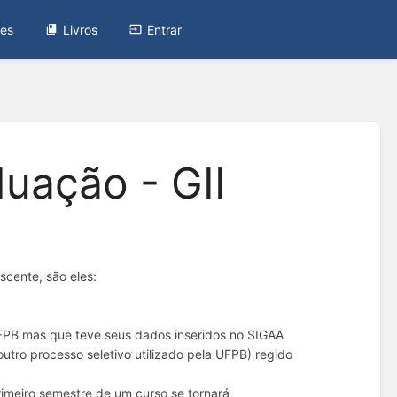
tes
Livros
Entrar
uação - GII
scente, são eles:
UFPB mas que teve seus dados inseridos no SIGAA
tro processo seletivo utilizado pela UFPB) regido
rimeiro semestre de um curso se tornará