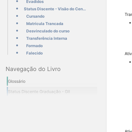
Evadidos
Status Discente - Visão do Censo INEP
Tra
Cursando
Matrícula Trancada
Desvinculado do curso
Transferência Interna
Formado
Falecido
Ati
Navegação do Livro
Glossário
Status Discente Graduação - GII
Ati