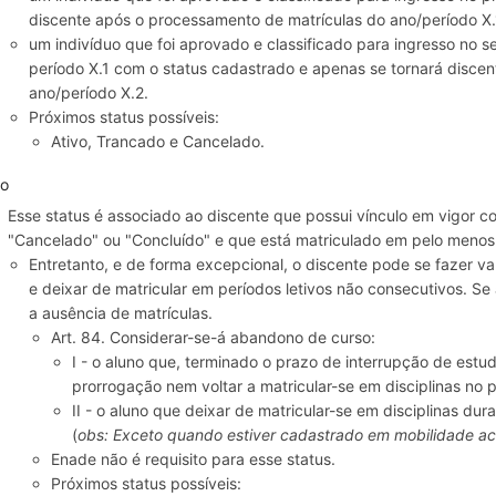
discente após o processamento de matrículas do ano/período X.
um indivíduo que foi aprovado e classificado para ingresso no
período X.1 com o status cadastrado e apenas se tornará disce
ano/período X.2.
Próximos status possíveis:
Ativo, Trancado e Cancelado.
vo
Esse status é associado ao discente que possui vínculo em vigor c
"Cancelado" ou "Concluído" e que está matriculado em pelo menos
Entretanto, e de forma excepcional, o discente pode se fazer va
e deixar de matricular em períodos letivos não consecutivos. Se
a ausência de matrículas.
Art. 84. Considerar-se-á abandono de curso:
I - o aluno que, terminado o prazo de interrupção de estu
prorrogação nem voltar a matricular-se em disciplinas no 
II - o aluno que deixar de matricular-se em disciplinas dur
(
obs: Exceto quando estiver cadastrado em mobilidade a
Enade não é requisito para esse status.
Próximos status possíveis: