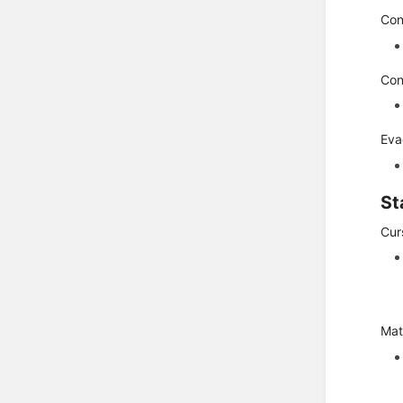
Con
Con
Eva
St
Cur
Mat