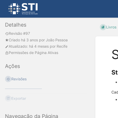
Detalhes
Livros
Revisão #97
Criado
há 3 anos
por
João Pessoa
Atualizado:
há 4 meses
por
Recife
S
Permissões de Página Ativas
Ações
St
Revisões
Cad
Exportar
Navegação da Página