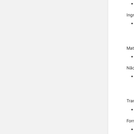
Ing
Mat
Não
Tra
For