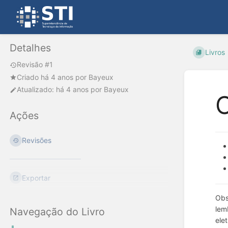
Detalhes
Livros
Revisão #1
Criado
há 4 anos
por
Bayeux
Atualizado:
há 4 anos
por
Bayeux
Ações
Revisões
Exportar
Obs
lem
Navegação do Livro
elet