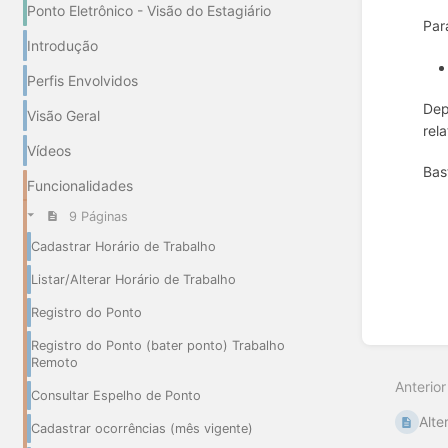
Ponto Eletrônico - Visão do Estagiário
Par
Introdução
Perfis Envolvidos
Dep
Visão Geral
rel
Vídeos
Bas
Funcionalidades
Entrar
9 Páginas
em
modo
Cadastrar Horário de Trabalho
de
seleçã
Listar/Alterar Horário de Trabalho
de
Registro do Ponto
seção
Registro do Ponto (bater ponto) Trabalho
Remoto
Anterior
Consultar Espelho de Ponto
Alte
Cadastrar ocorrências (mês vigente)