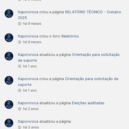
Itapororoca
criou a página
RELATÓRIO TÉCNICO - Outubro
2025
há 9 meses
Itapororoca
criou o livro
Relatórios
há 9 meses
Itapororoca
atualizou a página
Orientação para solicitação
de suporte
há 1 ano
Itapororoca
criou a página
Orientação para solicitação de
suporte
há 1 ano
Itapororoca
atualizou a página
Eleições auditadas
há 2 anos
Itapororoca
atualizou a página
há 3 anos