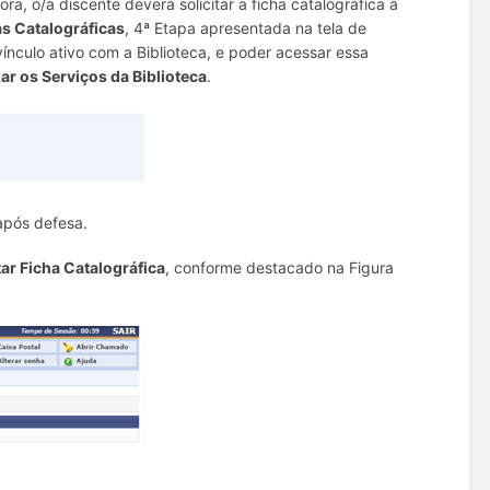
a, o/a discente deverá solicitar a ficha catalográfica à
s Catalográficas
, 4ª Etapa apresentada na tela de
nculo ativo com a Biblioteca, e poder acessar essa
zar os Serviços da Biblioteca
.
após defesa.
tar Ficha Catalográfica
, conforme destacado na Figura