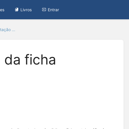
tes
Livros
Entrar
tação ...
 da ficha