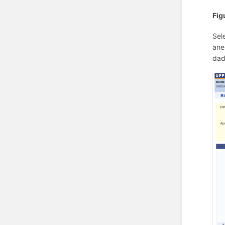
Fig
Sel
ane
dad