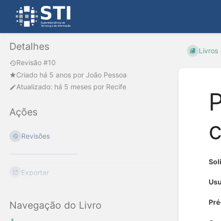
Detalhes
Livros
Revisão #10
Criado
há 5 anos
por
João Pessoa
Atualizado:
há 5 meses
por
Recife
P
Ações
c
Revisões
Sol
Exportar
Usu
Pré
Navegação do Livro