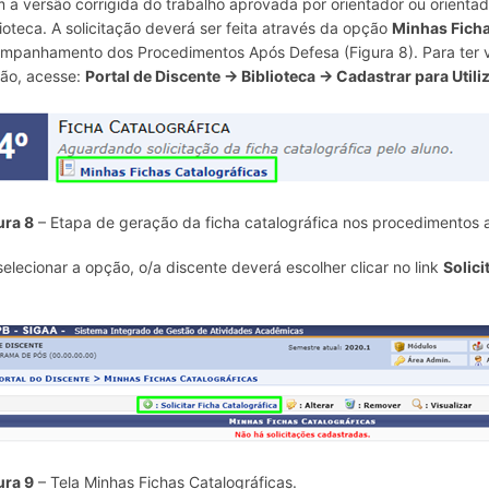
 a versão corrigida do trabalho aprovada por orientador ou orientador
lioteca. A solicitação deverá ser feita através da opção
Minhas Ficha
mpanhamento dos Procedimentos Após Defesa (Figura 8). Para ter ví
ão, acesse:
Portal de Discente → Biblioteca → Cadastrar para Utili
ura 8
– Etapa de geração da ficha catalográfica nos procedimentos 
selecionar a opção, o/a discente deverá escolher clicar no link
Solici
ura 9
– Tela Minhas Fichas Catalográficas.