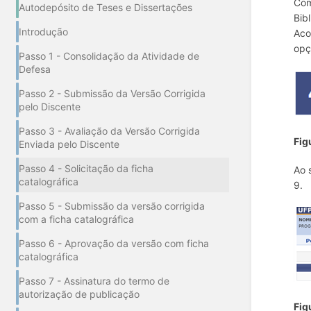
Com
Autodepósito de Teses e Dissertações
Bib
Introdução
Aco
opç
Passo 1 - Consolidação da Atividade de
Defesa
Passo 2 - Submissão da Versão Corrigida
pelo Discente
Passo 3 - Avaliação da Versão Corrigida
Fig
Enviada pelo Discente
Passo 4 - Solicitação da ficha
Ao 
catalográfica
9.
Passo 5 - Submissão da versão corrigida
com a ficha catalográfica
Passo 6 - Aprovação da versão com ficha
catalográfica
Passo 7 - Assinatura do termo de
autorização de publicação
Fig