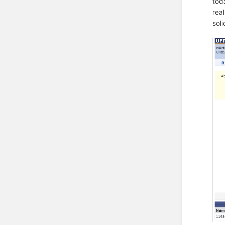
tod
rea
sol