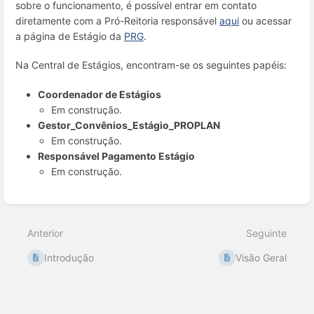
sobre o funcionamento, é possível entrar em contato
diretamente com a Pró-Reitoria responsável
aqui
ou acessar
a página de Estágio da
PRG
.
Na Central de Estágios, encontram-se os seguintes papéis:
Coordenador de Estágios
Em construção.
Gestor_Convênios_Estágio_PROPLAN
Em construção.
Responsável Pagamento Estágio
Em construção.
Entrar
em
modo
Anterior
Seguinte
de
seleção
Introdução
Visão Geral
de
seção