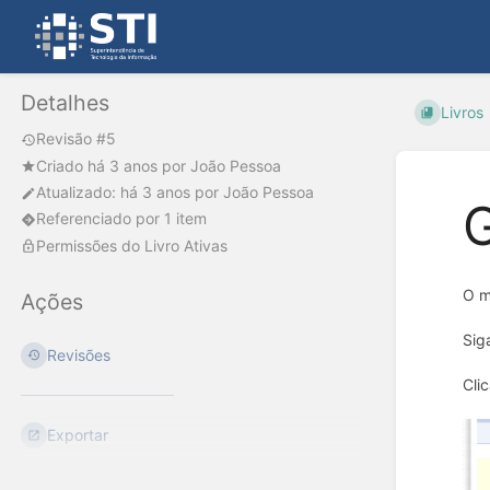
Detalhes
Livros
Revisão #5
Criado
há 3 anos
por
João Pessoa
Atualizado:
há 3 anos
por
João Pessoa
G
Referenciado por 1 item
Permissões do Livro Ativas
O m
Ações
Sig
Revisões
Cli
Exportar