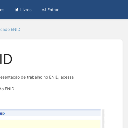
tes
Livros
Entrar
ficado ENID
ID
resentação de trabalho no ENID, acessa
 do ENID