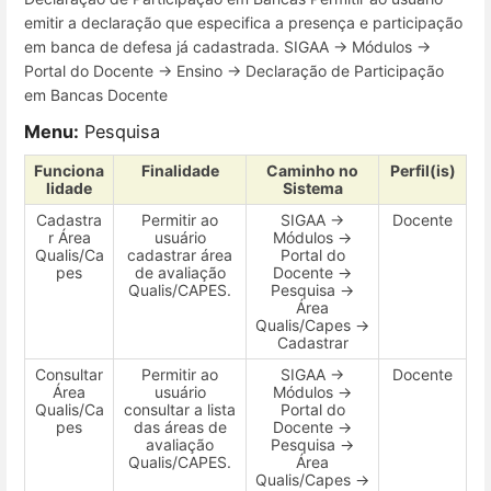
emitir a declaração que especifica a presença e participação
em banca de defesa já cadastrada. SIGAA → Módulos →
Portal do Docente → Ensino → Declaração de Participação
em Bancas Docente
Menu:
Pesquisa
Funciona
Finalidade
Caminho no
Perfil(is)
lidade
Sistema
Cadastra
Permitir ao
SIGAA →
Docente
r Área
usuário
Módulos →
Qualis/Ca
cadastrar área
Portal do
pes
de avaliação
Docente →
Qualis/CAPES.
Pesquisa →
Área
Qualis/Capes →
Cadastrar
Consultar
Permitir ao
SIGAA →
Docente
Área
usuário
Módulos →
Qualis/Ca
consultar a lista
Portal do
pes
das áreas de
Docente →
avaliação
Pesquisa →
Qualis/CAPES.
Área
Qualis/Capes →