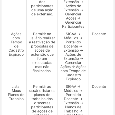
dos
Extensão →
participantes
Ações de
de uma ação
Extensão →
de extensão.
Gerenciar
Ações →
Gerenciar
Participantes
Ações
Permitir ao
SIGAA →
Docente
com
usuário realizar
Módulos →
Tempo
a reativação de
Portal do
de
propostas de
Docente →
Cadastro
ações de
Extensão →
Expirado
extensão que
Ações de
foram
Extensão →
executadas
Gerenciar
mas não
Ações → Ações
finalizadas.
com Tempo de
Cadastro
Expirado
Listar
Permitir ao
SIGAA →
Docente
Meus
usuário listar os
Módulos →
Planos de
planos de
Portal do
Trabalho
trabalho dos
Docente →
discentes
Extensão →
participantes
Planos de
de ações de
Trabalho →