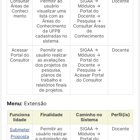
Consultar
Permitir ao
SIGAA →
Docente
Áreas de
usuário
Módulos →
Conheci
visualizar uma
Portal do
mento
lista com as
Docente →
Áreas do
Pesquisa →
Conhecimento
Consultar Áreas
da UFPB
de
cadastradas no
Conhecimento
sistema.
Acessar
Permitir ao
SIGAA →
Docente
Portal do
usuário realizar
Módulos →
Consultor
as avaliações
Portal do
dos projetos de
Docente →
pesquisa,
Pesquisa →
planos de
Acessar Portal
trabalho e
do Consultor
relatórios finais
de projetos.
Menu:
Extensão
Funciona
Finalidade
Caminho no
Perfil(is)
lidade
Sistema
Permitir ao
SIGAA →
Docente
Submeter
usuário realizar
Módulos →
Proposta
a submissão de
Portal do