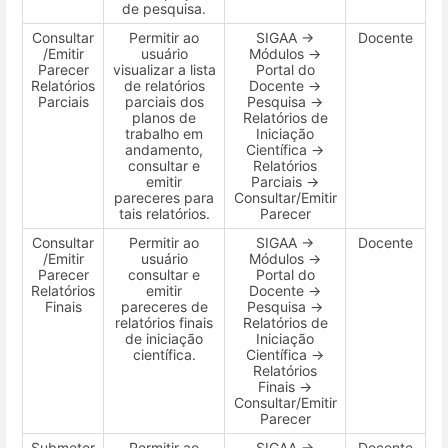
de pesquisa.
Consultar
Permitir ao
SIGAA →
Docente
/Emitir
usuário
Módulos →
Parecer
visualizar a lista
Portal do
Relatórios
de relatórios
Docente →
Parciais
parciais dos
Pesquisa →
planos de
Relatórios de
trabalho em
Iniciação
andamento,
Científica →
consultar e
Relatórios
emitir
Parciais →
pareceres para
Consultar/Emitir
tais relatórios.
Parecer
Consultar
Permitir ao
SIGAA →
Docente
/Emitir
usuário
Módulos →
Parecer
consultar e
Portal do
Relatórios
emitir
Docente →
Finais
pareceres de
Pesquisa →
relatórios finais
Relatórios de
de iniciação
Iniciação
científica.
Científica →
Relatórios
Finais →
Consultar/Emitir
Parecer
Submeter
Permitir ao
SIGAA →
Docente