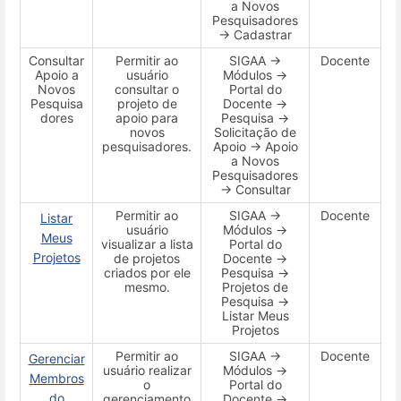
a Novos
Pesquisadores
→ Cadastrar
Consultar
Permitir ao
SIGAA →
Docente
Apoio a
usuário
Módulos →
Novos
consultar o
Portal do
Pesquisa
projeto de
Docente →
dores
apoio para
Pesquisa →
novos
Solicitação de
pesquisadores.
Apoio → Apoio
a Novos
Pesquisadores
→ Consultar
Permitir ao
SIGAA →
Docente
Listar
usuário
Módulos →
Meus
visualizar a lista
Portal do
Projetos
de projetos
Docente →
criados por ele
Pesquisa →
mesmo.
Projetos de
Pesquisa →
Listar Meus
Projetos
Permitir ao
SIGAA →
Docente
Gerenciar
usuário realizar
Módulos →
Membros
o
Portal do
do
gerenciamento
Docente →