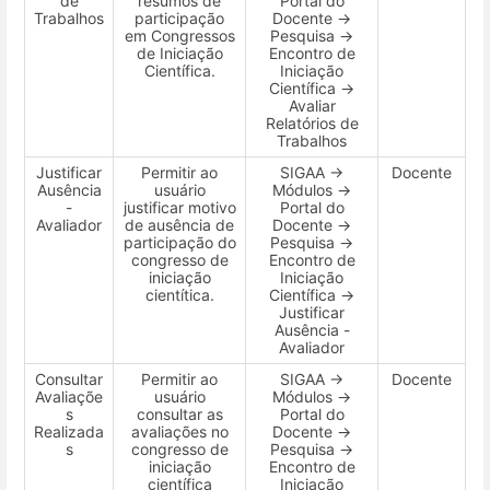
de
resumos de
Portal do
Trabalhos
participação
Docente →
em Congressos
Pesquisa →
de Iniciação
Encontro de
Científica.
Iniciação
Científica →
Avaliar
Relatórios de
Trabalhos
Justificar
Permitir ao
SIGAA →
Docente
Ausência
usuário
Módulos →
-
justificar motivo
Portal do
Avaliador
de ausência de
Docente →
participação do
Pesquisa →
congresso de
Encontro de
iniciação
Iniciação
cientítica.
Científica →
Justificar
Ausência -
Avaliador
Consultar
Permitir ao
SIGAA →
Docente
Avaliaçõe
usuário
Módulos →
s
consultar as
Portal do
Realizada
avaliações no
Docente →
s
congresso de
Pesquisa →
iniciação
Encontro de
científica
Iniciação