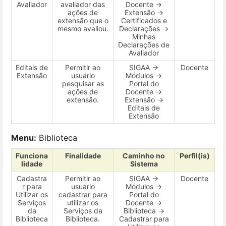
Avaliador
avaliador das
Docente →
ações de
Extensão →
extensão que o
Certificados e
mesmo avaliou.
Declarações →
Minhas
Declarações de
Avaliador
Editais de
Permitir ao
SIGAA →
Docente
Extensão
usuário
Módulos →
pesquisar as
Portal do
ações de
Docente →
extensão.
Extensão →
Editais de
Extensão
Menu:
Biblioteca
Funciona
Finalidade
Caminho no
Perfil(is)
lidade
Sistema
Cadastra
Permitir ao
SIGAA →
Docente
r para
usuário
Módulos →
Utilizar os
cadastrar para
Portal do
Serviços
utilizar os
Docente →
da
Serviços da
Biblioteca →
Biblioteca
Biblioteca.
Cadastrar para