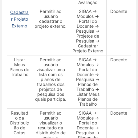
Avaliação
Permitir ao
SIGAA →
Docente
Cadastra
usuário
Módulos →
r Projeto
cadastrar o
Portal do
Externo
projeto externo.
Docente →
Pesquisa →
Projetos de
Pesquisa →
Cadastrar
Projeto Externo
Listar
Permitir ao
SIGAA →
Docente
Meus
usuário
Módulos →
Planos de
visualizar uma
Portal do
Trabalho
lista com os
Docente →
planos de
Pesquisa →
trabalhos dos
Planos de
projetos de
Trabalho →
pesquisa dos
Listar Meus
quais participa.
Planos de
Trabalho
Resultad
Permitir ao
SIGAA →
Docente
o da
usuário
Módulos →
Distribuiç
visualizar o
Portal do
ão de
resultado da
Docente →
Cotas
distribuição de
Pesquisa →
cotas, a
Planos de