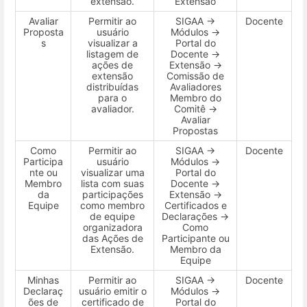
extensão.
Extensão
Avaliar
Permitir ao
SIGAA →
Docente
Proposta
usuário
Módulos →
s
visualizar a
Portal do
listagem de
Docente →
ações de
Extensão →
extensão
Comissão de
distribuídas
Avaliadores
para o
Membro do
avaliador.
Comitê →
Avaliar
Propostas
Como
Permitir ao
SIGAA →
Docente
Participa
usuário
Módulos →
nte ou
visualizar uma
Portal do
Membro
lista com suas
Docente →
da
participações
Extensão →
Equipe
como membro
Certificados e
de equipe
Declarações →
organizadora
Como
das Ações de
Participante ou
Extensão.
Membro da
Equipe
Minhas
Permitir ao
SIGAA →
Docente
Declaraç
usuário emitir o
Módulos →
ões de
certificado de
Portal do