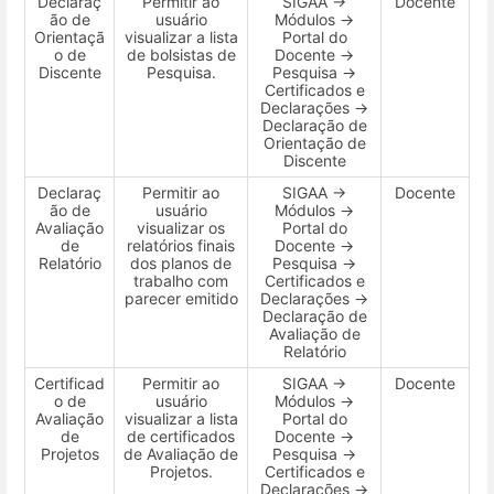
Declaraç
Permitir ao
SIGAA →
Docente
ão de
usuário
Módulos →
Orientaçã
visualizar a lista
Portal do
o de
de bolsistas de
Docente →
Discente
Pesquisa.
Pesquisa →
Certificados e
Declarações →
Declaração de
Orientação de
Discente
Declaraç
Permitir ao
SIGAA →
Docente
ão de
usuário
Módulos →
Avaliação
visualizar os
Portal do
de
relatórios finais
Docente →
Relatório
dos planos de
Pesquisa →
trabalho com
Certificados e
parecer emitido
Declarações →
Declaração de
Avaliação de
Relatório
Certificad
Permitir ao
SIGAA →
Docente
o de
usuário
Módulos →
Avaliação
visualizar a lista
Portal do
de
de certificados
Docente →
Projetos
de Avaliação de
Pesquisa →
Projetos.
Certificados e
Declarações →