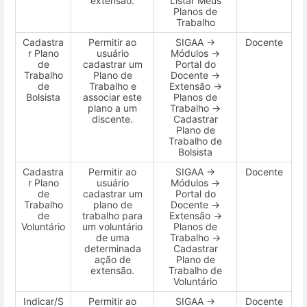
extensão.
Listar Meus
Planos de
Trabalho
Cadastra
Permitir ao
SIGAA →
Docente
r Plano
usuário
Módulos →
de
cadastrar um
Portal do
Trabalho
Plano de
Docente →
de
Trabalho e
Extensão →
Bolsista
associar este
Planos de
plano a um
Trabalho →
discente.
Cadastrar
Plano de
Trabalho de
Bolsista
Cadastra
Permitir ao
SIGAA →
Docente
r Plano
usuário
Módulos →
de
cadastrar um
Portal do
Trabalho
plano de
Docente →
de
trabalho para
Extensão →
Voluntário
um voluntário
Planos de
de uma
Trabalho →
determinada
Cadastrar
ação de
Plano de
extensão.
Trabalho de
Voluntário
Indicar/S
Permitir ao
SIGAA →
Docente