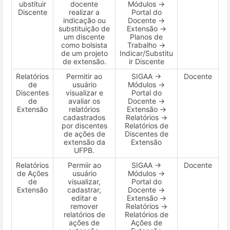
ubstituir
docente
Módulos →
Discente
realizar a
Portal do
indicação ou
Docente →
substituição de
Extensão →
um discente
Planos de
como bolsista
Trabalho →
de um projeto
Indicar/Substitu
de extensão.
ir Discente
Relatórios
Permitir ao
SIGAA →
Docente
de
usuário
Módulos →
Discentes
visualizar e
Portal do
de
avaliar os
Docente →
Extensão
relatórios
Extensão →
cadastrados
Relatórios →
por discentes
Relatórios de
de ações de
Discentes de
extensão da
Extensão
UFPB.
Relatórios
Permiir ao
SIGAA →
Docente
de Ações
usuário
Módulos →
de
visualizar,
Portal do
Extensão
cadastrar,
Docente →
editar e
Extensão →
remover
Relatórios →
relatórios de
Relatórios de
ações de
Ações de