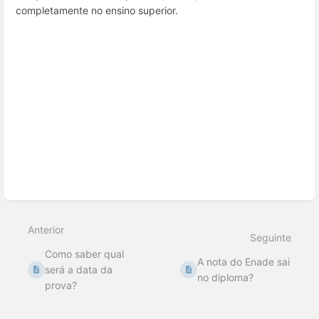
completamente no ensino superior.
Entrar
em
modo
de
seleção
de
seção
Anterior
Seguinte
Como saber qual
A nota do Enade sai
será a data da
no diploma?
prova?