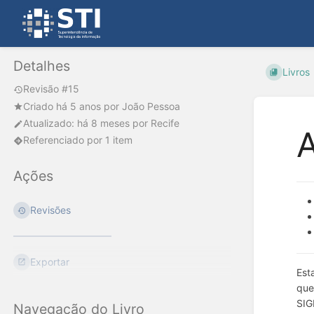
Detalhes
Livros
Revisão #15
Criado
há 5 anos
por
João Pessoa
Atualizado:
há 8 meses
por
Recife
A
Referenciado por 1 item
Ações
Revisões
Exportar
Est
que
SIG
Navegação do Livro