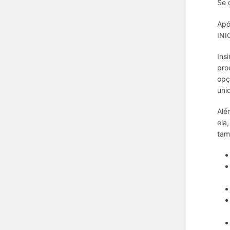
Se 
Apó
INI
Ins
pro
opç
uni
Alé
ela
tam