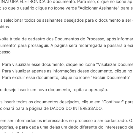
INATURA ELETRÔNICA do documento. Para isso, clique no ícone apro
ciso que o usuário clique no ícone verde "Adicionar Assinante" para s
s selecionar todos os assinantes desejados para o documento a ser c
bidos.
volta à tela de cadastro dos Documentos do Processo, após informar 
umento" para prosseguir. A página será recarregada e passará a exi
cesso.
Para visualizar esse documento, clique no ícone "Visulaizar Docum
Para visualizar apenas as informações desse documento, clique no 
Para excluir esse documento, clique no ícone "Excluir Documento"
o deseje inserir um novo documento, repita a operação.
s inserir todos os documentos desejados, clique em "Continuar" par
ecionará para a página de DADOS DO INTERESSADO.
em ser informados os interessados no processo a ser cadastrado. O
egorias, e para cada uma delas um dado diferente do interessado d