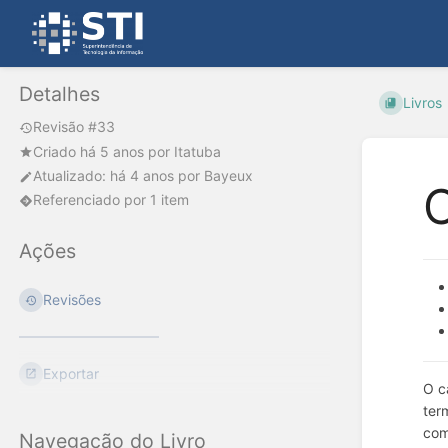
Detalhes
Livros
Revisão #33
Criado
há 5 anos
por
Itatuba
Atualizado:
há 4 anos
por
Bayeux
Referenciado por 1 item
Ações
Revisões
Exportar
O c
ter
com
Navegação do Livro