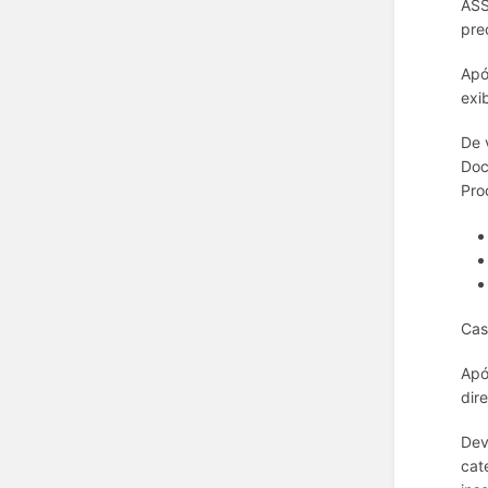
ASS
pre
Apó
exi
De 
Doc
Pro
Cas
Apó
dir
Dev
cat