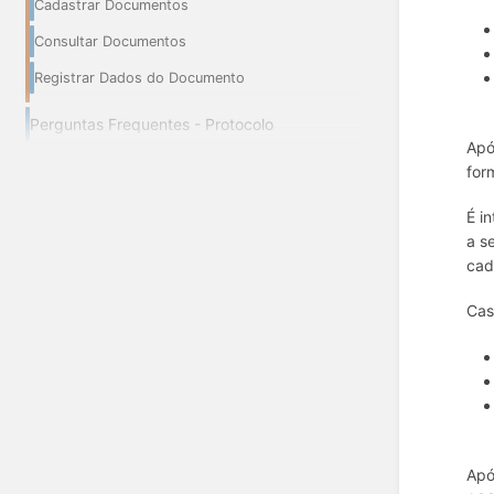
Cadastrar Documentos
Consultar Documentos
Registrar Dados do Documento
Perguntas Frequentes - Protocolo
Apó
for
É i
a s
cad
Cas
Apó