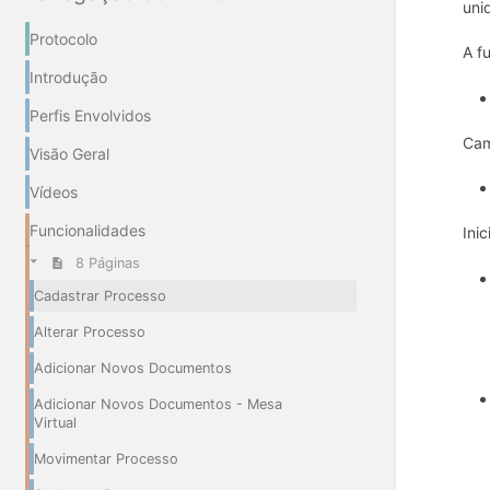
uni
Protocolo
A f
Introdução
Perfis Envolvidos
Cam
Visão Geral
Vídeos
Funcionalidades
Ini
8 Páginas
Cadastrar Processo
Alterar Processo
Adicionar Novos Documentos
Adicionar Novos Documentos - Mesa
Virtual
Movimentar Processo