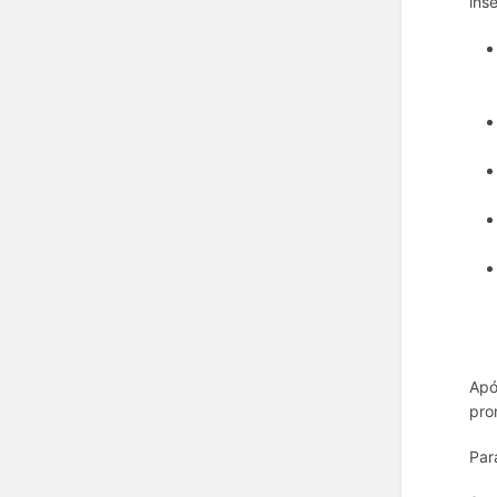
ins
Apó
pro
Par