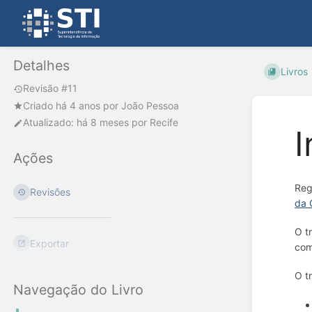
Detalhes
Livros
Revisão #11
Criado
há 4 anos
por
João Pessoa
Atualizado:
há 8 meses
por
Recife
I
Ações
Reg
Revisões
da 
O t
Exportar
com
O t
Navegação do Livro