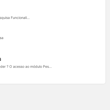
quisa Funcionali...
isa
a
er ? O acesso ao módulo Pes...