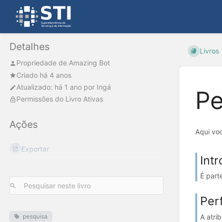
Detalhes
Livros
Propriedade de
Amazing Bot
Criado há 4 anos
Atualizado:
há 1 ano
por
Ingá
Pe
Permissões do Livro Ativas
Ações
Aqui vo
Exportar
Int
É part
Per
A atri
pesquisa