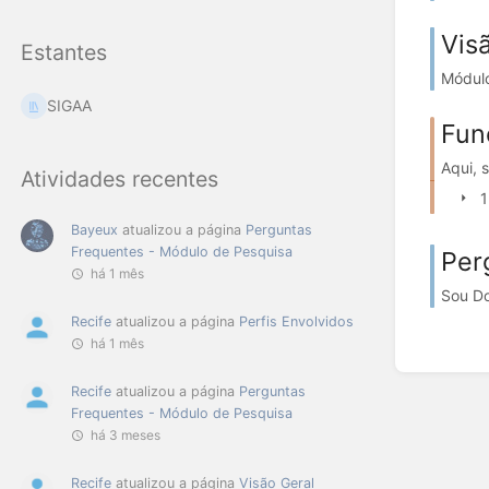
Vis
Estantes
Módulo
SIGAA
Fun
Aqui, 
Atividades recentes
1
Bayeux
atualizou a página
Perguntas
Frequentes - Módulo de Pesquisa
Per
há 1 mês
Sou Do
Recife
atualizou a página
Perfis Envolvidos
há 1 mês
Recife
atualizou a página
Perguntas
Frequentes - Módulo de Pesquisa
há 3 meses
Recife
atualizou a página
Visão Geral