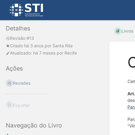
Detalhes
Livros
Revisão #13
Criado
há 3 anos
por
Santa Rita
Atualizado:
há 7 meses
por
Recife
C
Ações
Cam
Revisões
Art.
des
Exportar
Par
Par
Navegação do Livro
"Ví