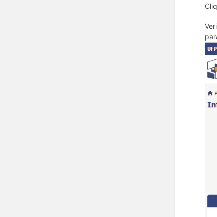
Cli
Ver
par