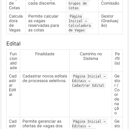
de
cada discente.
Comissão
Grupos de 
Cotas
Cotas
Calcula
Permite calcular
Gestor
Página 
dora
as vagas
(Graduaç
Inicial → 
de
reservadas para
ão)
Calculadora 
Vagas
as cotas
de Vagas
Edital
Fun
Finalidade
Caminho no
Pe
cion
Sistema
rfil
alid
(is)
ade
Cad
Cadastrar novos editais
Ge
Página Inicial → 
astr
de processos seletivos.
sto
Editais → 
ar
r /
Cadastrar Edital
Edit
Co
al
or
de
na
çã
o
Cad
Permite gerenciar as
Ge
Página Inicial → 
astr
ofertas de vagas dos
sto
Editais → 