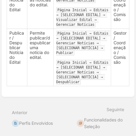
Gerenciar Notícias
do
do edital.
enaçã
Edital
o /
Página Inicial → Editais 
Comis
→ [SELECIONAR EDITAL] → 
são
Visualizar Edital → 
Gerenciar Notícias
Publica
Permite
Gestor
Página Inicial → Editais 
r /
publicar/d
/
→ [SELECIONAR EDITAL] → 
Despu
espublicar
Coord
Gerenciar Notícias → 
blicar
uma
enaçã
[SELECIONAR NOTÍCIA] → 
Notícia
notícia do
o /
Publicar
do
edital.
Comis
Edital
são
Página Inicial → Editais 
→ [SELECIONAR EDITAL] → 
Gerenciar Notícias → 
[SELECIONAR NOTÍCIA] → 
Despublicar
Entrar
em
modo
Seguinte
de
Anterior
seleção
Funcionalidades do
de
Perfis Envolvidos
seção
Seleção