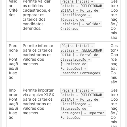
Valid
Permite validar
Ges
Página Inicial → 
ar
os critérios
tor /
Editais → [SELECIONAR 
Crité
cadastrados, e
Coo
EDITAL] → Portal de 
rios
preparar os
rde
Classificação → 
critérios dos
naç
[Cadastro de 
candidatos
ão /
Critérios] → Validar 
deferidos.
Co
Critérios
mis
são
Pree
Permite informar
Ges
Página Inicial → 
nche
para os critérios
tor /
Editais → [SELECIONAR 
r
cadastrados os
Coo
EDITAL] → Portal de 
Pont
valores dos
rde
Classificação → 
uaçõ
mesmos.
naç
[Submissão de 
es/Si
ão /
Pontuações] → 
tuaç
Co
Preencher Pontuações
ão
mis
são
Imp
Permite importar
Ges
Página Inicial → 
ortar
via arquivo XLSX
tor /
Editais → [SELECIONAR 
Pont
para os critérios
Coo
EDITAL] → Portal de 
uaçõ
cadastrados os
rde
Classificação → 
es/Si
valores dos
naç
[Submissão de 
tuaç
mesmos.
ão /
Pontuações] → Importar 
ão
Co
Pontuações
mis
são