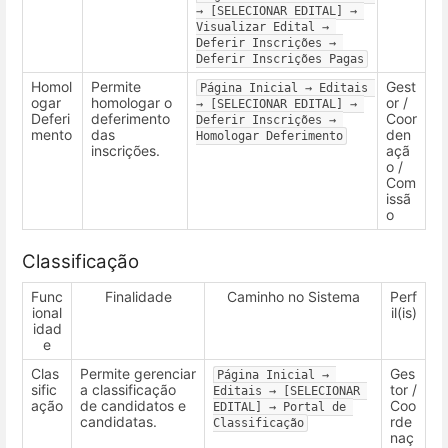
→ [SELECIONAR EDITAL] → 
Visualizar Edital → 
Deferir Inscrições → 
Deferir Inscrições Pagas
Homol
Permite
Gest
Página Inicial → Editais 
ogar
homologar o
or /
→ [SELECIONAR EDITAL] → 
Deferi
deferimento
Coor
Deferir Inscrições → 
mento
das
den
Homologar Deferimento
inscrições.
açã
o /
Com
issã
o
Classificação
Func
Finalidade
Caminho no Sistema
Perf
ional
il(is)
idad
e
Clas
Permite gerenciar
Ges
Página Inicial → 
sific
a classificação
tor /
Editais → [SELECIONAR 
ação
de candidatos e
Coo
EDITAL] → Portal de 
candidatas.
rde
Classificação
naç