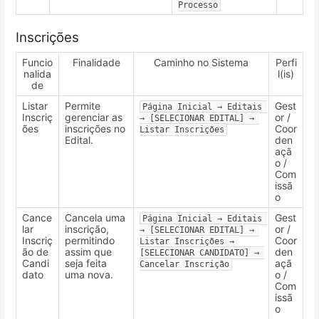
Processo
Inscrições
Funcio
Finalidade
Caminho no Sistema
Perfi
nalida
l(is)
de
Listar
Permite
Gest
Página Inicial → Editais 
Inscriç
gerenciar as
or /
→ [SELECIONAR EDITAL] → 
ões
inscrições no
Coor
Listar Inscrições
Edital.
den
açã
o /
Com
issã
o
Cance
Cancela uma
Gest
Página Inicial → Editais 
lar
inscrição,
or /
→ [SELECIONAR EDITAL] → 
Inscriç
permitindo
Coor
Listar Inscrições → 
ão de
assim que
den
[SELECIONAR CANDIDATO] → 
Candi
seja feita
açã
Cancelar Inscrição
dato
uma nova.
o /
Com
issã
o