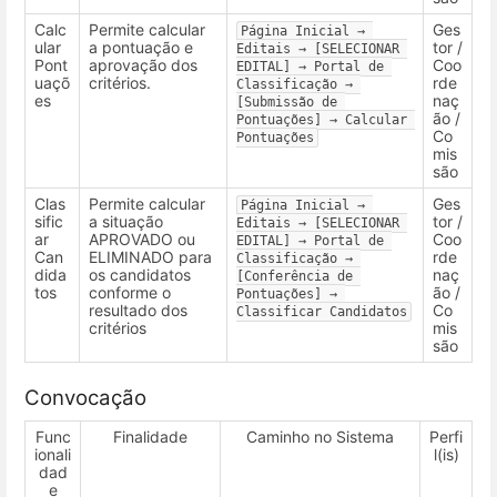
Calc
Permite calcular
Ges
Página Inicial → 
ular
a pontuação e
tor /
Editais → [SELECIONAR 
Pont
aprovação dos
Coo
EDITAL] → Portal de 
uaçõ
critérios.
rde
Classificação → 
es
naç
[Submissão de 
ão /
Pontuações] → Calcular 
Co
Pontuações
mis
são
Clas
Permite calcular
Ges
Página Inicial → 
sific
a situação
tor /
Editais → [SELECIONAR 
ar
APROVADO ou
Coo
EDITAL] → Portal de 
Can
ELIMINADO para
rde
Classificação → 
dida
os candidatos
naç
[Conferência de 
tos
conforme o
ão /
Pontuações] → 
resultado dos
Co
Classificar Candidatos
critérios
mis
são
Convocação
Func
Finalidade
Caminho no Sistema
Perfi
ionali
l(is)
dad
e