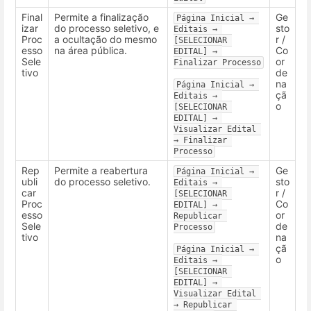
Final
Permite a finalização
Ge
Página Inicial → 
izar
do processo seletivo, e
sto
Editais → 
Proc
a ocultação do mesmo
r /
[SELECIONAR 
esso
na área pública.
Co
EDITAL] → 
Sele
or
Finalizar Processo
tivo
de
na
Página Inicial → 
çã
Editais → 
o
[SELECIONAR 
EDITAL] → 
Visualizar Edital 
→ Finalizar 
Processo
Rep
Permite a reabertura
Ge
Página Inicial → 
ubli
do processo seletivo.
sto
Editais → 
car
r /
[SELECIONAR 
Proc
Co
EDITAL] → 
esso
or
Republicar 
Sele
de
Processo
tivo
na
çã
Página Inicial → 
o
Editais → 
[SELECIONAR 
EDITAL] → 
Visualizar Edital 
→ Republicar 