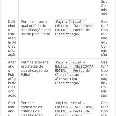
ão /
Co
mis
são
Defi
Permite informar
Ges
Página Inicial → 
nind
qual critério de
tor /
Editais → [SELECIONAR 
o
classificação será
Coo
EDITAL] → Portal de 
Estr
usado pelo Edital
rde
Classificação
atég
naç
ia de
ão /
Clas
Co
sific
mis
ação
são
Alter
Permite alterar a
Ges
Página Inicial → 
and
estratégia de
tor /
Editais → [SELECIONAR 
o
classificação do
Coo
EDITAL] → Portal de 
Estr
Edital
rde
Classificação → 
atég
naç
Alterar Tipo 
ia de
ão /
Classificação
Clas
Co
sific
mis
ação
são
Cad
Permite
Ges
Página Inicial → 
astr
cadastrar os
tor /
Editais → [SELECIONAR 
and
critérios de
Coo
EDITAL] → Portal de 
o
classificação
rde
Classificação → 