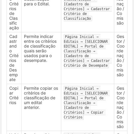
Crité
para o Edital.
naç
[Cadastro de 
rios
ão /
Critérios] → Cadastrar 
de
Co
Critério de 
Clas
mis
Classificação
sific
são
ação
Cad
Permite indicar
Ges
Página Inicial → 
astr
entre os critérios
tor /
Editais → [SELECIONAR 
and
de classificação
Coo
EDITAL] → Portal de 
o
quais serão
rde
Classificação → 
Crité
usados para o
naç
[Cadastro de 
rios
desempate.
ão /
Critérios] → Cadastrar 
de
Co
Critério de Desempate
Des
mis
emp
são
ate
Copi
Permite copiar os
Ges
Página Inicial → 
ar
critérios de
tor /
Editais → [SELECIONAR 
Crité
classificação de
Coo
EDITAL] → Portal de 
rios
um edital
rde
Classificação → 
anterior.
naç
[Cadastro de 
ão /
Critérios] → Copiar 
Co
Critérios
mis
são