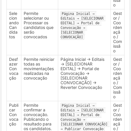
issã
o
Sele
Permite
Gest
Página Inicial → 
cion
selecionar ou
or /
Editais → [SELECIONAR 
ando
Processar os
Coo
EDITAL] → Portal de 
Can
candidatos que
rden
Convocação → 
dida
serão
açã
[SELECIONAR 
tos
convocados
o /
CONVOCAÇÃO]
Com
issã
o
Desf
Permite reiniciar
Página Inicial → Editais
Gest
azer
todas as
→ [SELECIONAR
or /
Con
movimentações
EDITAL] → Portal de
Coo
voca
realizadas na
Convocação →
rden
ção
convocação
[SELECIONAR
açã
CONVOCAÇÃO] →
o /
Reverter Convocação
Com
issã
o
Publi
Permite
Gest
Página Inicial → 
car
confirmar a
or /
Editais → [SELECIONAR 
Con
convocação.
Coo
EDITAL] → Portal de 
voca
Publicando o
rden
Convocação → 
ção
resultado para
açã
[SELECIONAR CONVOCAÇÃO] 
os candidatos.
o /
→ Publicar Convocação