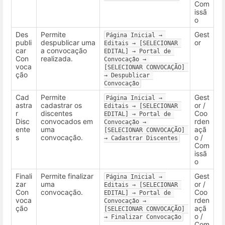
Com
issã
o
Des
Permite
Gest
Página Inicial → 
publi
despublicar uma
or
Editais → [SELECIONAR 
car
a convocação
EDITAL] → Portal de 
Con
realizada.
Convocação → 
voca
[SELECIONAR CONVOCAÇÃO] 
ção
→ Despublicar 
Convocação
Cad
Permite
Gest
Página Inicial → 
astra
cadastrar os
or /
Editais → [SELECIONAR 
r
discentes
Coo
EDITAL] → Portal de 
Disc
convocados em
rden
Convocação → 
ente
uma
açã
[SELECIONAR CONVOCAÇÃO] 
s
convocação.
o /
→ Cadastrar Discentes
Com
issã
o
Finali
Permite finalizar
Gest
Página Inicial → 
zar
uma
or /
Editais → [SELECIONAR 
Con
convocação.
Coo
EDITAL] → Portal de 
voca
rden
Convocação → 
ção
açã
[SELECIONAR CONVOCAÇÃO] 
o /
→ Finalizar Convocação
Com