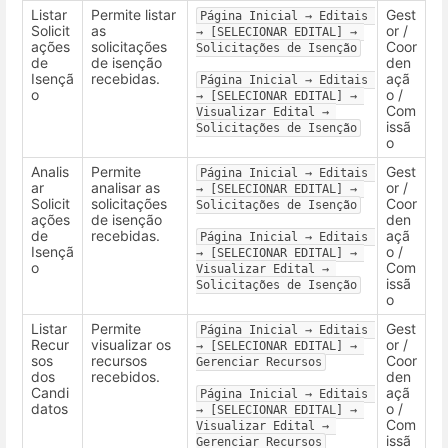
Listar
Permite listar
Gest
Página Inicial → Editais 
Solicit
as
or /
→ [SELECIONAR EDITAL] → 
ações
solicitações
Coor
Solicitações de Isenção
de
de isenção
den
Isençã
recebidas.
açã
Página Inicial → Editais 
o
o /
→ [SELECIONAR EDITAL] → 
Com
Visualizar Edital → 
issã
Solicitações de Isenção
o
Analis
Permite
Gest
Página Inicial → Editais 
ar
analisar as
or /
→ [SELECIONAR EDITAL] → 
Solicit
solicitações
Coor
Solicitações de Isenção
ações
de isenção
den
de
recebidas.
açã
Página Inicial → Editais 
Isençã
o /
→ [SELECIONAR EDITAL] → 
o
Com
Visualizar Edital → 
issã
Solicitações de Isenção
o
Listar
Permite
Gest
Página Inicial → Editais 
Recur
visualizar os
or /
→ [SELECIONAR EDITAL] → 
sos
recursos
Coor
Gerenciar Recursos
dos
recebidos.
den
Candi
açã
Página Inicial → Editais 
datos
o /
→ [SELECIONAR EDITAL] → 
Com
Visualizar Edital → 
issã
Gerenciar Recursos