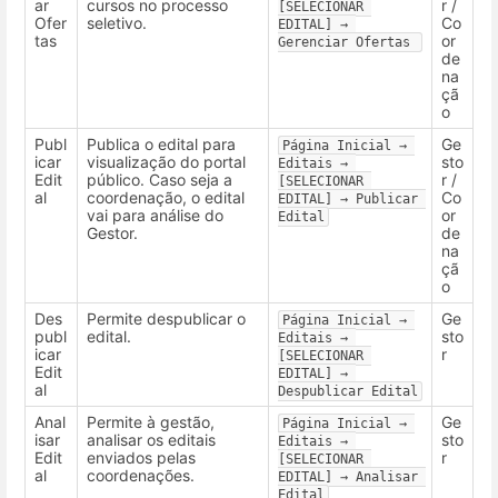
ar
cursos no processo
r /
[SELECIONAR 
Ofer
seletivo.
Co
EDITAL] → 
tas
or
Gerenciar Ofertas 
de
na
çã
o
Publ
Publica o edital para
Ge
Página Inicial → 
icar
visualização do portal
sto
Editais → 
Edit
público. Caso seja a
r /
[SELECIONAR 
al
coordenação, o edital
Co
EDITAL] → Publicar 
vai para análise do
or
Edital
Gestor.
de
na
çã
o
Des
Permite despublicar o
Ge
Página Inicial → 
publ
edital.
sto
Editais → 
icar
r
[SELECIONAR 
Edit
EDITAL] → 
al
Despublicar Edital
Anal
Permite à gestão,
Ge
Página Inicial → 
isar
analisar os editais
sto
Editais → 
Edit
enviados pelas
r
[SELECIONAR 
al
coordenações.
EDITAL] → Analisar 
Edital