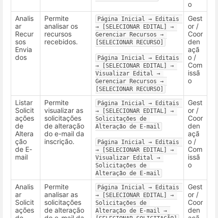
o
Analis
Permite
Gest
Página Inicial → Editais 
ar
analisar os
or /
→ [SELECIONAR EDITAL] → 
Recur
recursos
Coor
Gerenciar Recursos → 
sos
recebidos.
den
[SELECIONAR RECURSO]
Envia
açã
dos
o /
Página Inicial → Editais 
Com
→ [SELECIONAR EDITAL] → 
issã
Visualizar Edital → 
o
Gerenciar Recursos → 
[SELECIONAR RECURSO]
Listar
Permite
Gest
Página Inicial → Editais 
Solicit
visualizar as
or /
→ [SELECIONAR EDITAL] → 
ações
solicitações
Coor
Solicitações de 
de
de alteração
den
Alteração de E-mail
Altera
do e-mail da
açã
ção
inscrição.
o /
Página Inicial → Editais 
de E-
Com
→ [SELECIONAR EDITAL] → 
mail
issã
Visualizar Edital → 
o
Solicitações de 
Alteração de E-mail
Analis
Permite
Gest
Página Inicial → Editais 
ar
analisar as
or /
→ [SELECIONAR EDITAL] → 
Solicit
solicitações
Coor
Solicitações de 
ações
de alteração
den
Alteração de E-mail → 
de
do e-mail da
açã