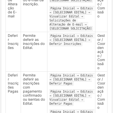
[SELECIONAR SOLICITAÇÃO]
Altera
inscrição.
o /
ção
Com
Página Inicial → Editais 
de E-
issã
→ [SELECIONAR EDITAL] → 
mail
o
Visualizar Edital → 
Solicitações de 
Alteração de E-mail → 
[SELECIONAR SOLICITAÇÃO]
Deferi
Permite
Gest
Página Inicial → Editais 
r
deferir as
or /
→ [SELECIONAR EDITAL] → 
Inscriç
inscrições do
Coor
Deferir Inscrições
ões
Edital.
den
açã
o /
Com
issã
o
Deferi
Permite
Gest
Página Inicial → Editais 
r
deferir as
or /
→ [SELECIONAR EDITAL] → 
Inscriç
inscrições
Coor
Deferir Pagas
ões
com
den
Pagas
pagamento
açã
Página Inicial → Editais 
confirmado
o /
→ [SELECIONAR EDITAL] → 
ou isentas do
Com
Visualizar Edital → 
Edital.
issã
Deferir Pagas
o
Página Inicial → Editais 