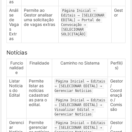
as
Análi
Permite ao
Gest
Página Inicial → 
se
Gestor analisar
or
Editais → [SELECIONAR 
de
uma solicitação
EDITAL] → Portal de 
Vaga
de vagas extras
Convocação → 
s
[SELECIONAR 
Extr
SOLICITAÇÃO]
as
Notícias
Funcio
Finalidade
Caminho no Sistema
Perfil(i
nalidad
s)
e
Listar
Permite
Gestor
Página Inicial → Editais 
Notícia
listar as
/
→ [SELECIONAR EDITAL] → 
s do
notícias
Coord
Gerenciar Notícias
Edital
cadastrad
enaçã
as para o
o /
Página Inicial → Editais 
edital.
Comis
→ [SELECIONAR EDITAL] → 
são
Visualizar Edital → 
Gerenciar Notícias
Gerenci
Permite
Gestor
Página Inicial → Editais 
ar
gerenciar
/
→ [SELECIONAR EDITAL] → 
Notícia
as notícias
Coord