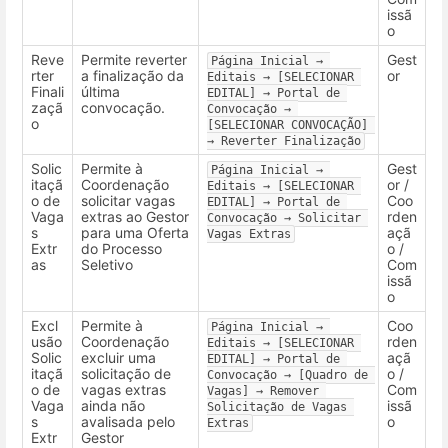
issã
o
Reve
Permite reverter
Gest
Página Inicial → 
rter
a finalização da
or
Editais → [SELECIONAR 
Finali
última
EDITAL] → Portal de 
zaçã
convocação.
Convocação → 
o
[SELECIONAR CONVOCAÇÃO] 
→ Reverter Finalização
Solic
Permite à
Gest
Página Inicial → 
itaçã
Coordenação
or /
Editais → [SELECIONAR 
o de
solicitar vagas
Coo
EDITAL] → Portal de 
Vaga
extras ao Gestor
rden
Convocação → Solicitar 
s
para uma Oferta
açã
Vagas Extras
Extr
do Processo
o /
as
Seletivo
Com
issã
o
Excl
Permite à
Coo
Página Inicial → 
usão
Coordenação
rden
Editais → [SELECIONAR 
Solic
excluir uma
açã
EDITAL] → Portal de 
itaçã
solicitação de
o /
Convocação → [Quadro de 
o de
vagas extras
Com
Vagas] → Remover 
Vaga
ainda não
issã
Solicitação de Vagas 
s
avalisada pelo
o
Extras
Extr
Gestor