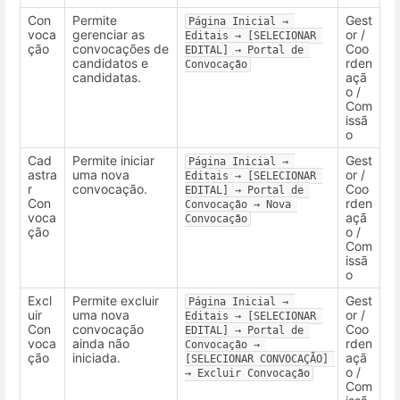
Con
Permite
Gest
Página Inicial → 
voca
gerenciar as
or /
Editais → [SELECIONAR 
ção
convocações de
Coo
EDITAL] → Portal de 
candidatos e
rden
Convocação
candidatas.
açã
o /
Com
issã
o
Cad
Permite iniciar
Gest
Página Inicial → 
astra
uma nova
or /
Editais → [SELECIONAR 
r
convocação.
Coo
EDITAL] → Portal de 
Con
rden
Convocação → Nova 
voca
açã
Convocação
ção
o /
Com
issã
o
Excl
Permite excluir
Gest
Página Inicial → 
uir
uma nova
or /
Editais → [SELECIONAR 
Con
convocação
Coo
EDITAL] → Portal de 
voca
ainda não
rden
Convocação → 
ção
iniciada.
açã
[SELECIONAR CONVOCAÇÃO] 
o /
→ Excluir Convocação
Com